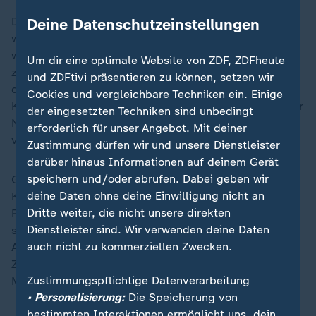
Deine Datenschutzeinstellungen
Die Insel liegt weit im Norden, in der Arktis. Bis 1953
war Grönland eine dänische Kolonie, heute ist es
weitgehend autonom. Dennoch behält Dänemark in
Um dir eine optimale Website von ZDF, ZDFheute
zentralen Bereichen wie Außen- und Sicherheitspolitik
und ZDFtivi präsentieren zu können, setzen wir
das letzte Wort, da Grönland Teil des dänischen
Cookies und vergleichbare Techniken ein. Einige
Königreichs ist. Damit gehört die Insel automatisch zur
der eingesetzten Techniken sind unbedingt
NATO und ist durch einen Sonderstatus mit der EU
erforderlich für unser Angebot. Mit deiner
verbunden.
Zustimmung dürfen wir und unsere Dienstleister
darüber hinaus Informationen auf deinem Gerät
speichern und/oder abrufen. Dabei geben wir
Grönlands geostrategische Position gewinnt durch den
deine Daten ohne deine Einwilligung nicht an
Klimawandel zunehmend an Bedeutung. Durch den
Dritte weiter, die nicht unsere direkten
Rückgang des Eises in den nächsten Jahren werden
Dienstleister sind. Wir verwenden deine Daten
sich bisher schwer passierbare Seewege zwischen
auch nicht zu kommerziellen Zwecken.
Asien und Europa öffnen. Dadruch wird auch der
Zugang zu Rohstoffen an Land und auf dem
Zustimmungspflichtige Datenverarbeitung
Meeresboden erleichtert.
• Personalisierung:
Die Speicherung von
bestimmten Interaktionen ermöglicht uns, dein