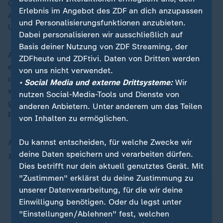
Grönland verfügt über wichtige Bodenschätze unter
Erlebnis im Angebot des ZDF an dich anzupassen
anderem Seltene Erden, Öl, Gas, Gold, Diamanten und
und Personalisierungsfunktionen anzubieten.
Uran. Das weckt nicht nur in den USA Interessen.
Dabei personalisieren wir ausschließlich auf
Basis deiner Nutzung von ZDF Streaming, der
Außerdem: Ist 2026 das neue 2016? Auf Social Media
ZDFheute und ZDFtivi. Daten von Dritten werden
erlebt der “2016-Vibe” ein Comeback: Fidget Spinner,
von uns nicht verwendet.
die erste Staffel “Stranger Things” und King Kylie sind
• Social Media und externe Drittsysteme:
Wir
wieder Gesprächsthema. Sind wir kollektiv nostalgisch
nutzen Social-Media-Tools und Dienste von
geworden? Und was verrät das Bedürfnis nach einer
anderen Anbietern. Unter anderem um das Teilen
Rückschau über unsere Gegenwart?
von Inhalten zu ermöglichen.
Du kannst entscheiden, für welche Zwecke wir
Folge verpasst? Hier gibt es jederzeit
alle derzeit
deine Daten speichern und verarbeiten dürfen.
verfügbaren Folgen von "heute journal - der Podcast"
.
Dies betrifft nur dein aktuell genutztes Gerät. Mit
"Zustimmen" erklärst du deine Zustimmung zu
unserer Datenverarbeitung, für die wir deine
Einwilligung benötigen. Oder du legst unter
"Einstellungen/Ablehnen" fest, welchen