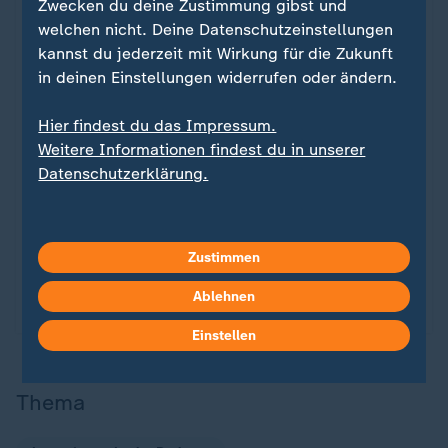
Zwecken du deine Zustimmung gibst und
welchen nicht. Deine Datenschutzeinstellungen
kannst du jederzeit mit Wirkung für die Zukunft
in deinen Einstellungen widerrufen oder ändern.
Hier findest du das Impressum.
Weitere Informationen findest du in unserer
Nachrichten | Thema
Datenschutzerklärung.
heute journal - der Podcast
:
Was steckt hinter den großen Schlagzeilen?
Gemeinsam mit Marietta Slomka, Christian Sievers
Zustimmen
und Dunja Hayali blickt Helene Reiner in jeder
Ablehnen
Folge auf ein wichtiges Thema der Woche.
Einstellen
Thema