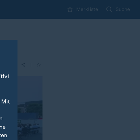
Merkliste
Suche
|
tivi
 Mit
n
ine
ten