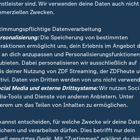
nstleister sind. Wir verwenden deine Daten auch nicht
merziellen Zwecken.
timmungspflichtige Datenverarbeitung
ersonalisierung:
Die Speicherung von bestimmten
eraktionen ermöglicht uns, dein Erlebnis im Angebot 
 an dich anzupassen und Personalisierungsfunktionen
ubieten. Dabei personalisieren wir ausschließlich auf
is deiner Nutzung von ZDF Streaming, der ZDFheute 
n Mainz ist eine der versiegelsten in Deutschland, sa
tivi. Daten von Dritten werden von uns nicht verwend
a Houben. Deshalb bleibe es auch nachts heiß.
ocial Media und externe Drittsysteme:
Wir nutzen Soci
ia-Tools und Dienste von anderen Anbietern. Unter
erem um das Teilen von Inhalten zu ermöglichen.
kannst entscheiden, für welche Zwecke wir deine Dat
ichern und verarbeiten dürfen. Dies betrifft nur dein
uell genutztes Gerät. Mit "Zustimmen" erklärst du dei