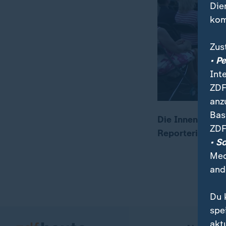
Die
kom
Zus
• P
Int
ZDF
anz
Bas
Die Innenstadt i
ZDF
Reporterin Luis
00:15
02:12
• S
Med
and
Du 
spe
akt