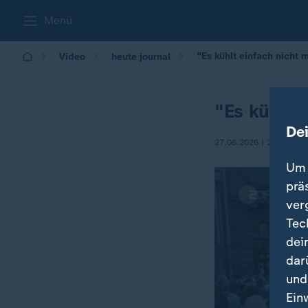
Menü
"Es kühlt einfach nicht 
Video
heute journal
"Es kühlt 
De
27.06.2026 | 21:45
Um 
prä
ver
Tec
dei
dar
und
Ein