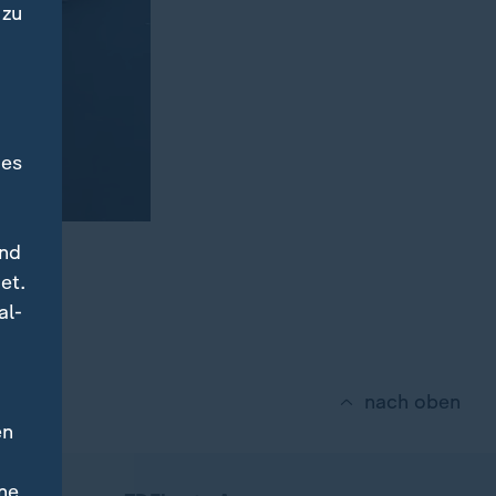
 zu
des
und
gt ZDF-
et.
al-
nach oben
en
ne