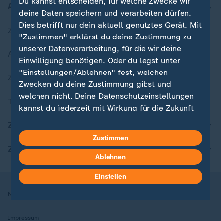
Du kannst entscheiden, für welche Zwecke wir
Aktuell bei ZDFheute
deine Daten speichern und verarbeiten dürfen.
Dies betrifft nur dein aktuell genutztes Gerät. Mit
Zuletzt veröffentlicht
"Zustimmen" erklärst du deine Zustimmung zu
unserer Datenverarbeitung, für die wir deine
Aktuelle Sendungs-Videos
Einwilligung benötigen. Oder du legst unter
"Einstellungen/Ablehnen" fest, welchen
ZDFheute Stories
Zwecken du deine Zustimmung gibst und
welchen nicht. Deine Datenschutzeinstellungen
Themen im Überblick
kannst du jederzeit mit Wirkung für die Zukunft
in deinen Einstellungen widerrufen oder ändern.
ZDFheute Update
Zustimmen
Hier findest du das Impressum.
ZDFheute Apps
Weitere Informationen findest du in unserer
Ablehnen
Datenschutzerklärung.
Einstellen
Nutzungsbedingungen
Datenschutz
Datenschutzeinstellungen
Impressum