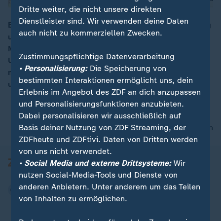
Dritte weiter, die nicht unsere direkten
Dienstleister sind. Wir verwenden deine Daten
Ein 18-Jähriger schießt in einem Hörsaal in Heidelberg
auch nicht zu kommerziellen Zwecken.
um sich – tötet eine junge Frau, verletzt weitere
00:16
Menschen schwer. Der Tathergang auf dem
Zustimmungspflichtige Datenverarbeitung
Universitätscampus wirkt wie ein Amoklauf, so wie
• Personalisierung:
Die Speicherung von
man es von Schulen kennt. Aber noch ist sehr vieles
bestimmten Interaktionen ermöglicht uns, dein
unklar.
Erlebnis im Angebot des ZDF an dich anzupassen
und Personalisierungsfunktionen anzubieten.
Dabei personalisieren wir ausschließlich auf
Basis deiner Nutzung von ZDF Streaming, der
nach oben
ZDFheute und ZDFtivi. Daten von Dritten werden
von uns nicht verwendet.
• Social Media und externe Drittsysteme:
Wir
nutzen Social-Media-Tools und Dienste von
anderen Anbietern. Unter anderem um das Teilen
von Inhalten zu ermöglichen.