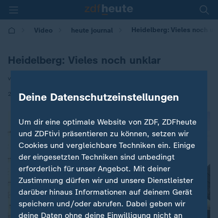
Heidelberg: Vieles noch un
Video
heute journal
Heidelberg: Vieles noch unklar
von Sven Class
|
24.01.2022 | 22:45
Deine Datenschutzeinstellungen
Um dir eine optimale Website von ZDF, ZDFheute
und ZDFtivi präsentieren zu können, setzen wir
Cookies und vergleichbare Techniken ein. Einige
der eingesetzten Techniken sind unbedingt
erforderlich für unser Angebot. Mit deiner
Zustimmung dürfen wir und unsere Dienstleister
darüber hinaus Informationen auf deinem Gerät
speichern und/oder abrufen. Dabei geben wir
deine Daten ohne deine Einwilligung nicht an