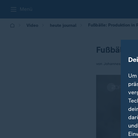
Menü
Fußbälle: Produktion in 
Video
heute journal
Fußbälle: 
De
von Johannes Hano
Um 
prä
ver
Tec
dei
dar
und
Ein