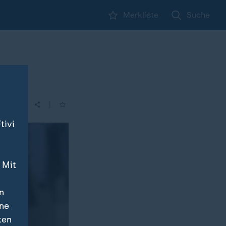
Merkliste
Suche
|
| 21:45
tivi
 Mit
n
ine
ten