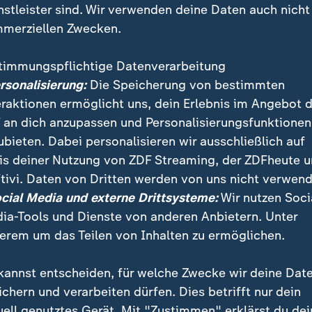
nstleister sind. Wir verwenden deine Daten auch nicht
merziellen Zwecken.
timmungspflichtige Datenverarbeitung
ersonalisierung:
Die Speicherung von bestimmten
eraktionen ermöglicht uns, dein Erlebnis im Angebot 
 an dich anzupassen und Personalisierungsfunktionen
ubieten. Dabei personalisieren wir ausschließlich auf
is deiner Nutzung von ZDF Streaming, der ZDFheute 
n die offiziellen WM-Fußbälle aus Fabriken in Sialko
tivi. Daten von Dritten werden von uns nicht verwend
ialbesetzung begann, ist heute die wirtschaftliche Gr
ocial Media und externe Drittsysteme:
Wir nutzen Soci
ia-Tools und Dienste von anderen Anbietern. Unter
erem um das Teilen von Inhalten zu ermöglichen.
kannst entscheiden, für welche Zwecke wir deine Dat
ichern und verarbeiten dürfen. Dies betrifft nur dein
uell genutztes Gerät. Mit "Zustimmen" erklärst du dei