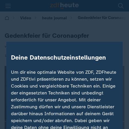
Gedenkfeier für Coronaopf
Video
heute journal
Gedenkfeier für Coronaopfer
von Christiane Hübscher
|
18.04.2021 | 21:45
Deine Datenschutzeinstellungen
Um dir eine optimale Website von ZDF, ZDFheute
und ZDFtivi präsentieren zu können, setzen wir
Cookies und vergleichbare Techniken ein. Einige
der eingesetzten Techniken sind unbedingt
erforderlich für unser Angebot. Mit deiner
Zustimmung dürfen wir und unsere Dienstleister
darüber hinaus Informationen auf deinem Gerät
speichern und/oder abrufen. Dabei geben wir
deine Daten ohne deine Einwilligung nicht an