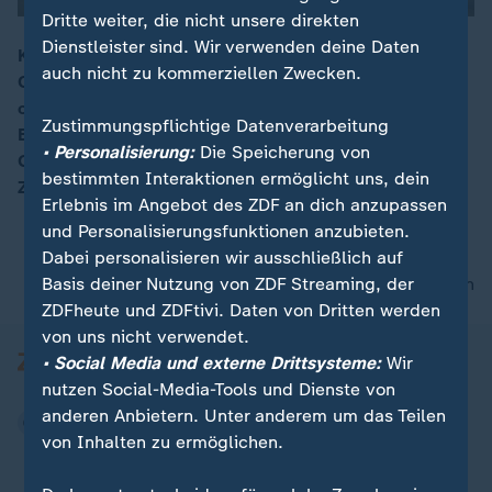
Dritte weiter, die nicht unsere direkten
Dienstleister sind. Wir verwenden deine Daten
Knapp 80.000 Menschen sind in Deutschland an
auch nicht zu kommerziellen Zwecken.
Corona gestorben. Dabei sei Sterben in der Pandemie
00:16
oft "ein Sterben ohne Beistand und Abschied“, sagte
Zustimmungspflichtige Datenverarbeitung
Bundespräsident Steinmeier bei der zentralen
• Personalisierung:
Die Speicherung von
Gedenkfeier – und rief die Gesellschaft zum
bestimmten Interaktionen ermöglicht uns, dein
Zusammenhalt auf.
Erlebnis im Angebot des ZDF an dich anzupassen
und Personalisierungsfunktionen anzubieten.
Dabei personalisieren wir ausschließlich auf
Basis deiner Nutzung von ZDF Streaming, der
nach oben
ZDFheute und ZDFtivi. Daten von Dritten werden
von uns nicht verwendet.
• Social Media und externe Drittsysteme:
Wir
nutzen Social-Media-Tools und Dienste von
anderen Anbietern. Unter anderem um das Teilen
von Inhalten zu ermöglichen.