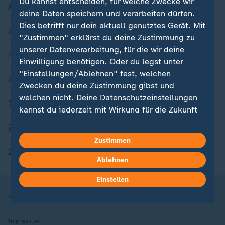
Du kannst entscheiden, für welche Zwecke wir
Aktuell bei ZDFheute
deine Daten speichern und verarbeiten dürfen.
Dies betrifft nur dein aktuell genutztes Gerät. Mit
Zuletzt veröffentlicht
"Zustimmen" erklärst du deine Zustimmung zu
unserer Datenverarbeitung, für die wir deine
Aktuelle Sendungs-Videos
Einwilligung benötigen. Oder du legst unter
"Einstellungen/Ablehnen" fest, welchen
ZDFheute Stories
Zwecken du deine Zustimmung gibst und
welchen nicht. Deine Datenschutzeinstellungen
Themen im Überblick
kannst du jederzeit mit Wirkung für die Zukunft
in deinen Einstellungen widerrufen oder ändern.
ZDFheute Update
Zustimmen
Hier findest du das Impressum.
ZDFheute Apps
Weitere Informationen findest du in unserer
Ablehnen
Datenschutzerklärung.
Einstellen
Nutzungsbedingungen
Datenschutz
Datenschutzeinstellungen
Impressum