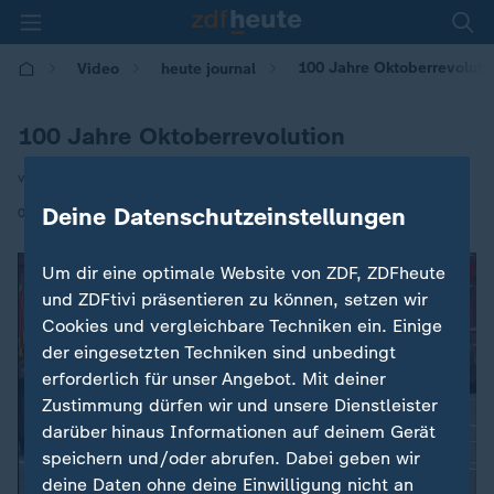
100 Jahre Oktoberrevoluti
Video
heute journal
100 Jahre Oktoberrevolution
von Phoebe Gaa
|
Deine Datenschutzeinstellungen
07.11.2017 | 21:45
Um dir eine optimale Website von ZDF, ZDFheute
und ZDFtivi präsentieren zu können, setzen wir
Cookies und vergleichbare Techniken ein. Einige
der eingesetzten Techniken sind unbedingt
erforderlich für unser Angebot. Mit deiner
Zustimmung dürfen wir und unsere Dienstleister
darüber hinaus Informationen auf deinem Gerät
speichern und/oder abrufen. Dabei geben wir
deine Daten ohne deine Einwilligung nicht an