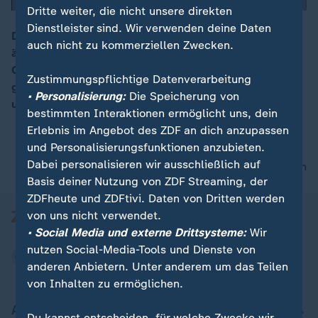
Dritte weiter, die nicht unsere direkten
Dienstleister sind. Wir verwenden deine Daten
Der Kreml gibt sich zum Thema Oktoberrevolution
auch nicht zu kommerziellen Zwecken.
äußerst zurückhaltend. Auch wenn man an die alte
00:05
Größe der Sowjetunion gerne anknüpfen würde - wie
Zustimmungspflichtige Datenverarbeitung
geht das heutige Rußland mit dem historischen Datum
• Personalisierung:
Die Speicherung von
um?
bestimmten Interaktionen ermöglicht uns, dein
Erlebnis im Angebot des ZDF an dich anzupassen
und Personalisierungsfunktionen anzubieten.
Dabei personalisieren wir ausschließlich auf
nach oben
Basis deiner Nutzung von ZDF Streaming, der
ZDFheute und ZDFtivi. Daten von Dritten werden
von uns nicht verwendet.
• Social Media und externe Drittsysteme:
Wir
nutzen Social-Media-Tools und Dienste von
anderen Anbietern. Unter anderem um das Teilen
von Inhalten zu ermöglichen.
Aktuell bei ZDFheute
Du kannst entscheiden, für welche Zwecke wir