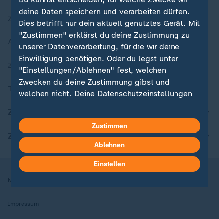
deine Daten speichern und verarbeiten dürfen.
Zuletzt veröffentlicht
Dies betrifft nur dein aktuell genutztes Gerät. Mit
"Zustimmen" erklärst du deine Zustimmung zu
Aktuelle Sendungs-Videos
unserer Datenverarbeitung, für die wir deine
Einwilligung benötigen. Oder du legst unter
ZDFheute Stories
"Einstellungen/Ablehnen" fest, welchen
Zwecken du deine Zustimmung gibst und
Themen im Überblick
welchen nicht. Deine Datenschutzeinstellungen
kannst du jederzeit mit Wirkung für die Zukunft
ZDFheute Update
in deinen Einstellungen widerrufen oder ändern.
Zustimmen
ZDFheute Apps
Hier findest du das Impressum.
Ablehnen
Weitere Informationen findest du in unserer
Datenschutzerklärung.
Einstellen
Nutzungsbedingungen
Datenschutz
Datenschutzeinstellungen
Impressum