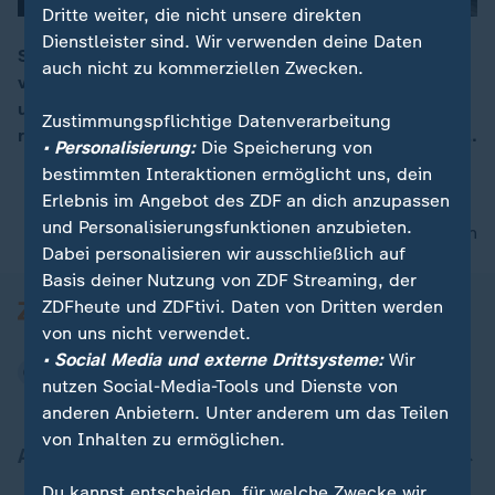
Dritte weiter, die nicht unsere direkten
Dienstleister sind. Wir verwenden deine Daten
Seit Russland die Krim annektiert hat sind fünf Jahre
auch nicht zu kommerziellen Zwecken.
vergangen. Zum Jahrestag feiert Wladimir Putin sich
00:05
und die Annektion der Krim. Mit Milliarden aus dem
Zustimmungspflichtige Datenverarbeitung
russischen Haushalt investiert Moskau in die Halbinsel.
• Personalisierung:
Die Speicherung von
bestimmten Interaktionen ermöglicht uns, dein
Erlebnis im Angebot des ZDF an dich anzupassen
und Personalisierungsfunktionen anzubieten.
nach oben
Dabei personalisieren wir ausschließlich auf
Basis deiner Nutzung von ZDF Streaming, der
ZDFheute und ZDFtivi. Daten von Dritten werden
von uns nicht verwendet.
• Social Media und externe Drittsysteme:
Wir
nutzen Social-Media-Tools und Dienste von
anderen Anbietern. Unter anderem um das Teilen
von Inhalten zu ermöglichen.
Aktuell bei ZDFheute
Du kannst entscheiden, für welche Zwecke wir