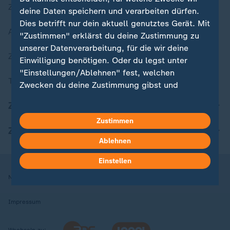
Zuletzt veröffentlicht
deine Daten speichern und verarbeiten dürfen.
Dies betrifft nur dein aktuell genutztes Gerät. Mit
Aktuelle Sendungs-Videos
"Zustimmen" erklärst du deine Zustimmung zu
unserer Datenverarbeitung, für die wir deine
ZDFheute Stories
Einwilligung benötigen. Oder du legst unter
"Einstellungen/Ablehnen" fest, welchen
Themen im Überblick
Zwecken du deine Zustimmung gibst und
welchen nicht. Deine Datenschutzeinstellungen
ZDFheute Update
kannst du jederzeit mit Wirkung für die Zukunft
Zustimmen
in deinen Einstellungen widerrufen oder ändern.
ZDFheute Apps
Ablehnen
Hier findest du das Impressum.
Weitere Informationen findest du in unserer
Einstellen
Datenschutzerklärung.
Nutzungsbedingungen
Datenschutz
Datenschutzeinstellungen
Impressum