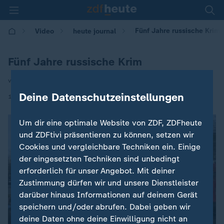
Fünf Jahre russische Krim
Video
heute journal
Fünf Jahre russische Krim
von Bernhard Lichte
Deine Datenschutzeinstellungen
|
18.03.2019 | 21:45
Um dir eine optimale Website von ZDF, ZDFheute
und ZDFtivi präsentieren zu können, setzen wir
Cookies und vergleichbare Techniken ein. Einige
der eingesetzten Techniken sind unbedingt
erforderlich für unser Angebot. Mit deiner
Zustimmung dürfen wir und unsere Dienstleister
darüber hinaus Informationen auf deinem Gerät
speichern und/oder abrufen. Dabei geben wir
deine Daten ohne deine Einwilligung nicht an