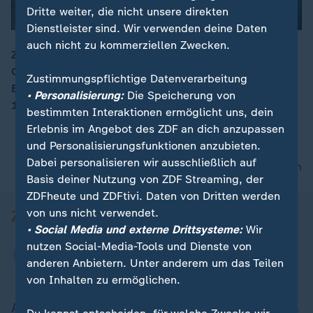
Dritte weiter, die nicht unsere direkten
Dienstleister sind. Wir verwenden deine Daten
auch nicht zu kommerziellen Zwecken.
Zu den in Belarus freigelassenen politischen
Gefangenen zählen der Friedensnobelpreisträger Ales
00:17
Zustimmungspflichtige Datenverarbeitung
Bjaljazki, die Oppositionelle Maria Kolesnikowa sowie
• Personalisierung:
Die Speicherung von
121 weitere Personen.
bestimmten Interaktionen ermöglicht uns, dein
Erlebnis im Angebot des ZDF an dich anzupassen
und Personalisierungsfunktionen anzubieten.
Dabei personalisieren wir ausschließlich auf
nach oben
Basis deiner Nutzung von ZDF Streaming, der
ZDFheute und ZDFtivi. Daten von Dritten werden
von uns nicht verwendet.
• Social Media und externe Drittsysteme:
Wir
nutzen Social-Media-Tools und Dienste von
anderen Anbietern. Unter anderem um das Teilen
von Inhalten zu ermöglichen.
Aktuell bei ZDFheute