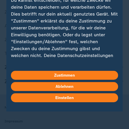
Du kannst entscheiden, für welche Zwecke wir
deine Daten speichern und verarbeiten dürfen.
Zuletzt veröffentlicht
Dies betrifft nur dein aktuell genutztes Gerät. Mit
"Zustimmen" erklärst du deine Zustimmung zu
Aktuelle Sendungs-Videos
unserer Datenverarbeitung, für die wir deine
Einwilligung benötigen. Oder du legst unter
ZDFheute Stories
"Einstellungen/Ablehnen" fest, welchen
Zwecken du deine Zustimmung gibst und
Themen im Überblick
welchen nicht. Deine Datenschutzeinstellungen
kannst du jederzeit mit Wirkung für die Zukunft
ZDFheute Update
in deinen Einstellungen widerrufen oder ändern.
Zustimmen
ZDFheute Apps
Hier findest du das Impressum.
Ablehnen
Weitere Informationen findest du in unserer
Datenschutzerklärung.
Einstellen
Nutzungsbedingungen
Datenschutz
Datenschutzeinstellungen
Impressum