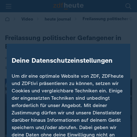
Freilassung politischer Ge
Video
heute journal
Freilassung politischer Gefangener in
Belarus
von Armin Coerper
Deine Datenschutzeinstellungen
|
13.12.2025 | 21:45
Um dir eine optimale Website von ZDF, ZDFheute
und ZDFtivi präsentieren zu können, setzen wir
Cookies und vergleichbare Techniken ein. Einige
der eingesetzten Techniken sind unbedingt
erforderlich für unser Angebot. Mit deiner
Zustimmung dürfen wir und unsere Dienstleister
darüber hinaus Informationen auf deinem Gerät
speichern und/oder abrufen. Dabei geben wir
deine Daten ohne deine Einwilligung nicht an