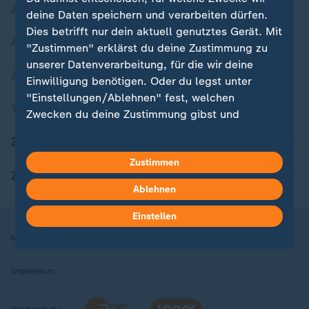
Zuletzt veröffentlicht
deine Daten speichern und verarbeiten dürfen.
Dies betrifft nur dein aktuell genutztes Gerät. Mit
Aktuelle Sendungs-Videos
"Zustimmen" erklärst du deine Zustimmung zu
unserer Datenverarbeitung, für die wir deine
ZDFheute Stories
Einwilligung benötigen. Oder du legst unter
"Einstellungen/Ablehnen" fest, welchen
Themen im Überblick
Zwecken du deine Zustimmung gibst und
welchen nicht. Deine Datenschutzeinstellungen
ZDFheute Update
kannst du jederzeit mit Wirkung für die Zukunft
Zustimmen
in deinen Einstellungen widerrufen oder ändern.
ZDFheute Apps
Ablehnen
Hier findest du das Impressum.
Weitere Informationen findest du in unserer
Einstellen
Datenschutzerklärung.
Nutzungsbedingungen
Datenschutz
Datenschutzeinstellungen
Impressum