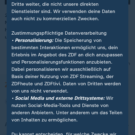
Dritte weiter, die nicht unsere direkten
Dienstleister sind. Wir verwenden deine Daten
2,1 Milliarden Nutzer hat das weltgrößte soziale
auch nicht zu kommerziellen Zwecken.
Netzwerk täglich. Doch Facebook steht immer wieder
00:16
heftig in der Kritik. Nach 20 Jahren: Ein Blick zurück
Zustimmungspflichtige Datenverarbeitung
und nach vorn.
• Personalisierung:
Die Speicherung von
bestimmten Interaktionen ermöglicht uns, dein
Erlebnis im Angebot des ZDF an dich anzupassen
und Personalisierungsfunktionen anzubieten.
nach oben
Dabei personalisieren wir ausschließlich auf
Basis deiner Nutzung von ZDF Streaming, der
ZDFheute und ZDFtivi. Daten von Dritten werden
von uns nicht verwendet.
• Social Media und externe Drittsysteme:
Wir
nutzen Social-Media-Tools und Dienste von
anderen Anbietern. Unter anderem um das Teilen
von Inhalten zu ermöglichen.
Aktuell bei ZDFheute
Du kannst entscheiden, für welche Zwecke wir