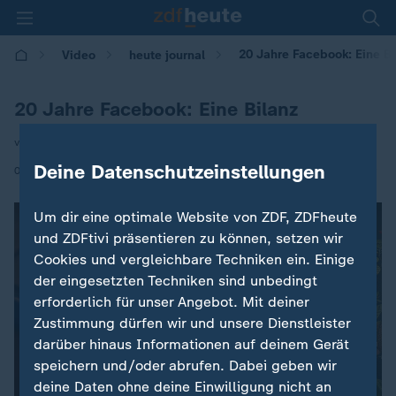
20 Jahre Facebook: Eine Bi
Video
heute journal
20 Jahre Facebook: Eine Bilanz
von Sven Rieken
Deine Datenschutzeinstellungen
|
04.02.2024 | 21:45
Um dir eine optimale Website von ZDF, ZDFheute
und ZDFtivi präsentieren zu können, setzen wir
Cookies und vergleichbare Techniken ein. Einige
der eingesetzten Techniken sind unbedingt
erforderlich für unser Angebot. Mit deiner
Zustimmung dürfen wir und unsere Dienstleister
darüber hinaus Informationen auf deinem Gerät
speichern und/oder abrufen. Dabei geben wir
deine Daten ohne deine Einwilligung nicht an