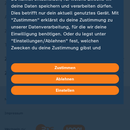
Zuletzt veröffentlicht
deine Daten speichern und verarbeiten dürfen.
Dies betrifft nur dein aktuell genutztes Gerät. Mit
Aktuelle Sendungs-Videos
"Zustimmen" erklärst du deine Zustimmung zu
unserer Datenverarbeitung, für die wir deine
ZDFheute Stories
Einwilligung benötigen. Oder du legst unter
"Einstellungen/Ablehnen" fest, welchen
Themen im Überblick
Zwecken du deine Zustimmung gibst und
welchen nicht. Deine Datenschutzeinstellungen
ZDFheute Update
kannst du jederzeit mit Wirkung für die Zukunft
Zustimmen
in deinen Einstellungen widerrufen oder ändern.
ZDFheute Apps
Ablehnen
Hier findest du das Impressum.
Weitere Informationen findest du in unserer
Einstellen
Datenschutzerklärung.
Nutzungsbedingungen
Datenschutz
Datenschutzeinstellungen
Impressum
Wechseln zu: