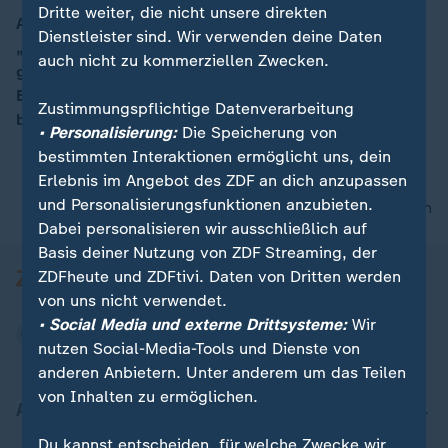
Dritte weiter, die nicht unsere direkten
Auf dem EU-Gipfel wird der Vorschlag einer
Dienstleister sind. Wir verwenden deine Daten
„Doppelstrategie“ diskutiert: Eine härtere Gangart
00:17
auch nicht zu kommerziellen Zwecken.
gegen Russland bei auch regelmäßigen hochrangigen
EU-Russland-Gipfeln. Eine „Idee, die spaltet“,
Zustimmungspflichtige Datenverarbeitung
berichtet Korrespondentin Anne Gellinek.
• Personalisierung:
Die Speicherung von
bestimmten Interaktionen ermöglicht uns, dein
Erlebnis im Angebot des ZDF an dich anzupassen
und Personalisierungsfunktionen anzubieten.
nach oben
Dabei personalisieren wir ausschließlich auf
Basis deiner Nutzung von ZDF Streaming, der
ZDFheute und ZDFtivi. Daten von Dritten werden
von uns nicht verwendet.
• Social Media und externe Drittsysteme:
Wir
nutzen Social-Media-Tools und Dienste von
anderen Anbietern. Unter anderem um das Teilen
von Inhalten zu ermöglichen.
Aktuell bei ZDFheute
Du kannst entscheiden, für welche Zwecke wir