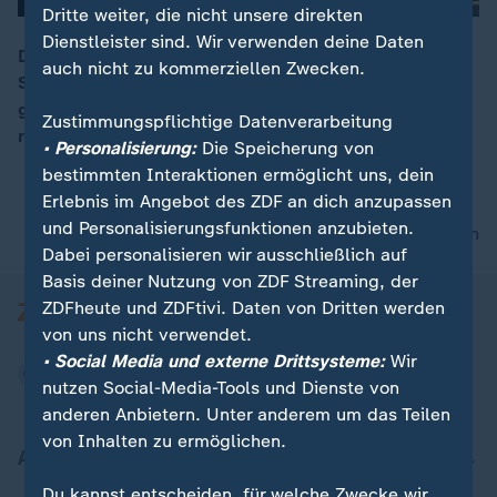
Dritte weiter, die nicht unsere direkten
Dienstleister sind. Wir verwenden deine Daten
Die Staats- und Regierungschef haben das 19.
auch nicht zu kommerziellen Zwecken.
Sanktionspaket gegen Russland auf den Weg
00:15
gebracht. Die Beratungen über die Verwendung
Zustimmungspflichtige Datenverarbeitung
russischer Vermögen hingegen stocken.
• Personalisierung:
Die Speicherung von
bestimmten Interaktionen ermöglicht uns, dein
Erlebnis im Angebot des ZDF an dich anzupassen
und Personalisierungsfunktionen anzubieten.
nach oben
Dabei personalisieren wir ausschließlich auf
Basis deiner Nutzung von ZDF Streaming, der
ZDFheute und ZDFtivi. Daten von Dritten werden
von uns nicht verwendet.
• Social Media und externe Drittsysteme:
Wir
nutzen Social-Media-Tools und Dienste von
anderen Anbietern. Unter anderem um das Teilen
von Inhalten zu ermöglichen.
Aktuell bei ZDFheute
Du kannst entscheiden, für welche Zwecke wir