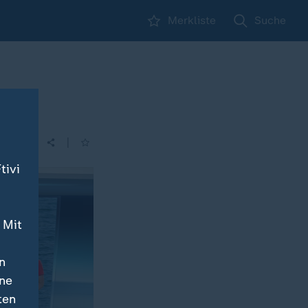
Merkliste
Suche
|
tivi
 Mit
n
ine
ten