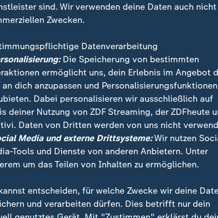
nstleister sind. Wir verwenden deine Daten auch nicht
merziellen Zwecken.
timmungspflichtige Datenverarbeitung
ersonalisierung:
Die Speicherung von bestimmten
eraktionen ermöglicht uns, dein Erlebnis im Angebot 
 an dich anzupassen und Personalisierungsfunktionen
ubieten. Dabei personalisieren wir ausschließlich auf
is deiner Nutzung von ZDF Streaming, der ZDFheute 
um Regen und hohe Temperaturen. Besonders in den 
tivi. Daten von Dritten werden von uns nicht verwend
das dazu führen, dass sich die Blaualgen vermehren. 
ocial Media und externe Drittsysteme:
Wir nutzen Soci
ia-Tools und Dienste von anderen Anbietern. Unter
erem um das Teilen von Inhalten zu ermöglichen.
kannst entscheiden, für welche Zwecke wir deine Dat
ichern und verarbeiten dürfen. Dies betrifft nur dein
uell genutztes Gerät. Mit "Zustimmen" erklärst du dei