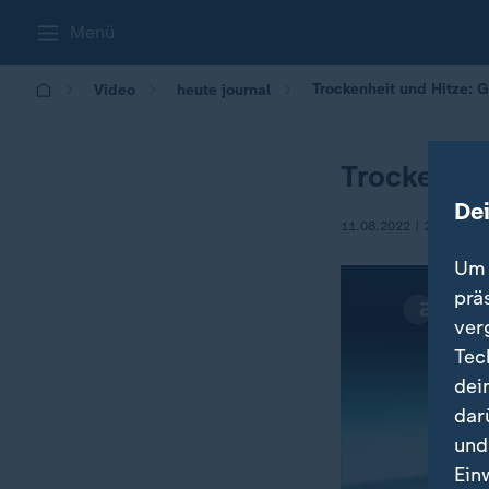
Menü
Trockenheit und Hitze: G
Video
heute journal
Trockenhei
De
11.08.2022 | 21:45
Um 
prä
ver
Tec
dei
dar
und
Ein