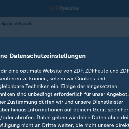
n Epstein-Debatte
 im Fokus von Epstein-Debatte
ine Datenschutzeinstellungen
25.02.2026 
dir eine optimale Website von ZDF, ZDFheute und ZDF
sentieren zu können, setzen wir Cookies und
gleichbare Techniken ein. Einige der eingesetzten
hniken sind unbedingt erforderlich für unser Angebot.
ner Zustimmung dürfen wir und unsere Dienstleister
über hinaus Informationen auf deinem Gerät speicher
/oder abrufen. Dabei geben wir deine Daten ohne de
willigung nicht an Dritte weiter, die nicht unsere direk