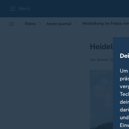
Menü
Heidelberg im Fokus vo
Video
heute journal
Heidelberg
De
von Gunnar Krüger
Um 
prä
ver
Tec
dei
dar
und
Ein