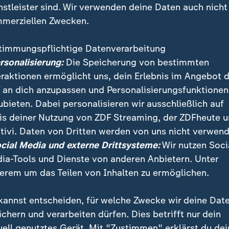
nstleister sind. Wir verwenden deine Daten auch nicht
merziellen Zwecken.
timmungspflichtige Datenverarbeitung
ersonalisierung:
Die Speicherung von bestimmten
eraktionen ermöglicht uns, dein Erlebnis im Angebot 
 an dich anzupassen und Personalisierungsfunktionen
ubieten. Dabei personalisieren wir ausschließlich auf
is deiner Nutzung von ZDF Streaming, der ZDFheute 
en zeigen Kontakte des Sexualstraftäters Jeffrey Eps
tivi. Daten von Dritten werden von uns nicht verwend
Jarecki. Jareckis finanzielle Verbindungen nach Heide
ocial Media und externe Drittsysteme:
Wir nutzen Soci
.
ia-Tools und Dienste von anderen Anbietern. Unter
erem um das Teilen von Inhalten zu ermöglichen.
kannst entscheiden, für welche Zwecke wir deine Dat
ichern und verarbeiten dürfen. Dies betrifft nur dein
uell genutztes Gerät. Mit "Zustimmen" erklärst du dei