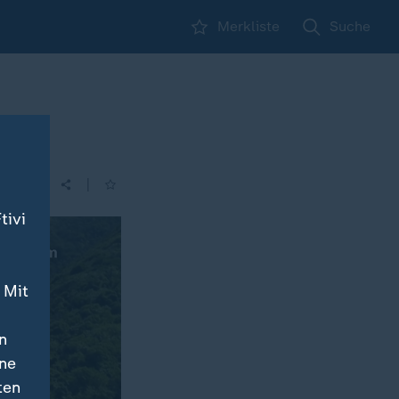
Merkliste
Suche
|
| 21:45
tivi
 Mit
n
ine
ten