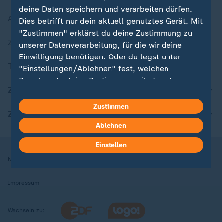
deine Daten speichern und verarbeiten dürfen.
Aktuelle Sendungs-Videos
Dies betrifft nur dein aktuell genutztes Gerät. Mit
"Zustimmen" erklärst du deine Zustimmung zu
ZDFheute Stories
unserer Datenverarbeitung, für die wir deine
Einwilligung benötigen. Oder du legst unter
Themen im Überblick
"Einstellungen/Ablehnen" fest, welchen
Zwecken du deine Zustimmung gibst und
ZDFheute Update
welchen nicht. Deine Datenschutzeinstellungen
kannst du jederzeit mit Wirkung für die Zukunft
Zustimmen
ZDFheute Apps
in deinen Einstellungen widerrufen oder ändern.
Ablehnen
Hier findest du das Impressum.
Einstellen
Weitere Informationen findest du in unserer
Nutzungsbedingungen
Datenschutz
Datenschutzeinstellungen
Datenschutzerklärung.
Impressum
Wechseln zu: