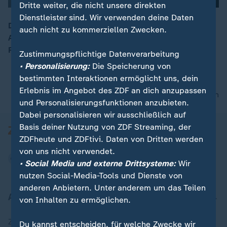
Dritte weiter, die nicht unsere direkten
Dienstleister sind. Wir verwenden deine Daten
Die Bundesländer dringen auf einen konsequenteren
auch nicht zu kommerziellen Zwecken.
Ausbau der erneuerbaren Energien und kritisieren die
00:17
Reformpläne von Bundeswirtschaftsministerin Reiche.
Zustimmungspflichtige Datenverarbeitung
• Personalisierung:
Die Speicherung von
bestimmten Interaktionen ermöglicht uns, dein
Erlebnis im Angebot des ZDF an dich anzupassen
nach oben
und Personalisierungsfunktionen anzubieten.
Dabei personalisieren wir ausschließlich auf
Basis deiner Nutzung von ZDF Streaming, der
ZDFheute und ZDFtivi. Daten von Dritten werden
von uns nicht verwendet.
• Social Media und externe Drittsysteme:
Wir
nutzen Social-Media-Tools und Dienste von
anderen Anbietern. Unter anderem um das Teilen
Aktuell bei ZDFheute
von Inhalten zu ermöglichen.
Zuletzt veröffentlicht
Du kannst entscheiden, für welche Zwecke wir