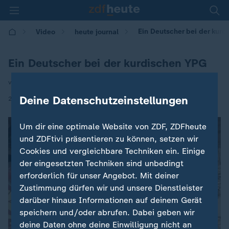
Ein Deutscher bei der kur
Video
heute journal
Ein Deutscher bei der kurdischen YPG
von A. Raman, E.Thevessen
|
Deine Datenschutzeinstellungen
23.01.2018 | 21:45
Um dir eine optimale Website von ZDF, ZDFheute
und ZDFtivi präsentieren zu können, setzen wir
Cookies und vergleichbare Techniken ein. Einige
der eingesetzten Techniken sind unbedingt
erforderlich für unser Angebot. Mit deiner
Zustimmung dürfen wir und unsere Dienstleister
darüber hinaus Informationen auf deinem Gerät
speichern und/oder abrufen. Dabei geben wir
deine Daten ohne deine Einwilligung nicht an