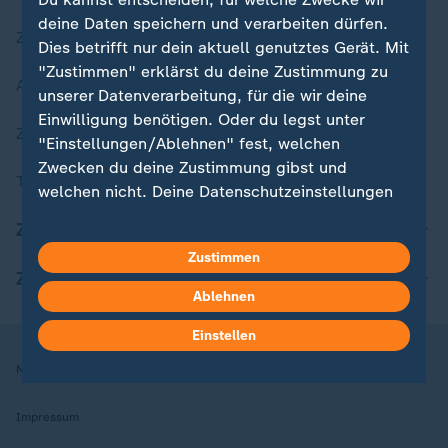
deine Daten speichern und verarbeiten dürfen.
Zuletzt veröffentlicht
Dies betrifft nur dein aktuell genutztes Gerät. Mit
"Zustimmen" erklärst du deine Zustimmung zu
Aktuelle Sendungs-Videos
unserer Datenverarbeitung, für die wir deine
Einwilligung benötigen. Oder du legst unter
ZDFheute Stories
"Einstellungen/Ablehnen" fest, welchen
Zwecken du deine Zustimmung gibst und
Themen im Überblick
welchen nicht. Deine Datenschutzeinstellungen
kannst du jederzeit mit Wirkung für die Zukunft
ZDFheute Update
in deinen Einstellungen widerrufen oder ändern.
Zustimmen
ZDFheute Apps
Hier findest du das Impressum.
Ablehnen
Weitere Informationen findest du in unserer
Datenschutzerklärung.
Einstellen
Nutzungsbedingungen
Datenschutz
Datenschutzeinstellungen
Impressum