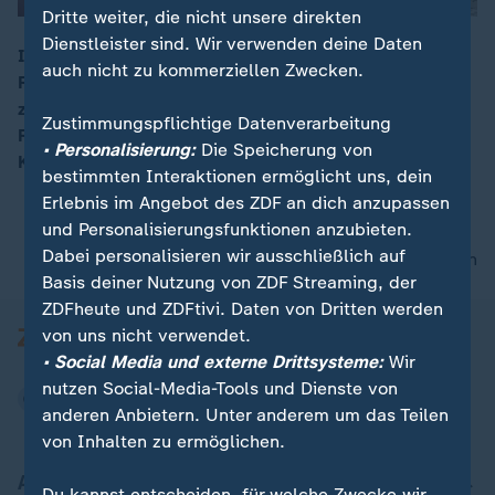
Dritte weiter, die nicht unsere direkten
Dienstleister sind. Wir verwenden deine Daten
In den Reihen der kurdischen YPG, die im syrischen
auch nicht zu kommerziellen Zwecken.
Rakka gegen den IS gekämpft und die Stadt
00:07
zurückerobert hat, sind auch Freiwillige aus Europa.
Zustimmungspflichtige Datenverarbeitung
Robin, ein Deutscher aus Stuttgart, hat sich den
• Personalisierung:
Die Speicherung von
Kurden angeschlossen und gilt nun als Terrorist.
bestimmten Interaktionen ermöglicht uns, dein
Erlebnis im Angebot des ZDF an dich anzupassen
und Personalisierungsfunktionen anzubieten.
Dabei personalisieren wir ausschließlich auf
nach oben
Basis deiner Nutzung von ZDF Streaming, der
ZDFheute und ZDFtivi. Daten von Dritten werden
von uns nicht verwendet.
• Social Media und externe Drittsysteme:
Wir
nutzen Social-Media-Tools und Dienste von
anderen Anbietern. Unter anderem um das Teilen
von Inhalten zu ermöglichen.
Aktuell bei ZDFheute
Du kannst entscheiden, für welche Zwecke wir