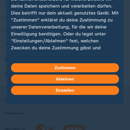
Zuletzt veröffentlicht
deine Daten speichern und verarbeiten dürfen.
Dies betrifft nur dein aktuell genutztes Gerät. Mit
Aktuelle Sendungs-Videos
"Zustimmen" erklärst du deine Zustimmung zu
unserer Datenverarbeitung, für die wir deine
ZDFheute Stories
Einwilligung benötigen. Oder du legst unter
"Einstellungen/Ablehnen" fest, welchen
Themen im Überblick
Zwecken du deine Zustimmung gibst und
welchen nicht. Deine Datenschutzeinstellungen
ZDFheute Update
kannst du jederzeit mit Wirkung für die Zukunft
Zustimmen
in deinen Einstellungen widerrufen oder ändern.
ZDFheute Apps
Ablehnen
Hier findest du das Impressum.
Weitere Informationen findest du in unserer
Einstellen
Datenschutzerklärung.
Nutzungsbedingungen
Datenschutz
Datenschutzeinstellungen
Impressum
Wechseln zu: