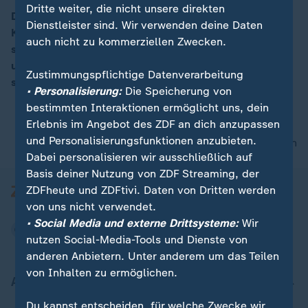
Dritte weiter, die nicht unsere direkten
Das mahnt Gesundheitsminister Spahn in der Corona-
Dienstleister sind. Wir verwenden deine Daten
Krise. „In einer Jahrhundertsituation geht es ohne
00:16
auch nicht zu kommerziellen Zwecken.
staatliche Maßnahmen nicht“. Wichtig sei, dass Kitas
und Schulen offen blieben, so Spahn. Auch Kliniken
Zustimmungspflichtige Datenverarbeitung
sollten keine wirtschaftlichen Schäden erleiden.
• Personalisierung:
Die Speicherung von
bestimmten Interaktionen ermöglicht uns, dein
Erlebnis im Angebot des ZDF an dich anzupassen
und Personalisierungsfunktionen anzubieten.
nach oben
Dabei personalisieren wir ausschließlich auf
Basis deiner Nutzung von ZDF Streaming, der
ZDFheute und ZDFtivi. Daten von Dritten werden
von uns nicht verwendet.
• Social Media und externe Drittsysteme:
Wir
nutzen Social-Media-Tools und Dienste von
anderen Anbietern. Unter anderem um das Teilen
von Inhalten zu ermöglichen.
Aktuell bei ZDFheute
Du kannst entscheiden, für welche Zwecke wir