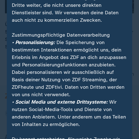
Dritte weiter, die nicht unsere direkten
Dienstleister sind. Wir verwenden deine Daten
auch nicht zu kommerziellen Zwecken.
Über die militärische Lage der Ukraine sprach ZDF-
Sonderkorrespondentin Katrin Eigendorf mit Oleksandr
00:19
Zustimmungspflichtige Datenverarbeitung
Syrskyj, dem Oberkommandierenden der ukrainischen
• Personalisierung:
Die Speicherung von
Streitkräfte.
bestimmten Interaktionen ermöglicht uns, dein
Erlebnis im Angebot des ZDF an dich anzupassen
und Personalisierungsfunktionen anzubieten.
Dabei personalisieren wir ausschließlich auf
nach oben
Basis deiner Nutzung von ZDF Streaming, der
ZDFheute und ZDFtivi. Daten von Dritten werden
von uns nicht verwendet.
• Social Media und externe Drittsysteme:
Wir
nutzen Social-Media-Tools und Dienste von
anderen Anbietern. Unter anderem um das Teilen
von Inhalten zu ermöglichen.
Aktuell bei ZDFheute