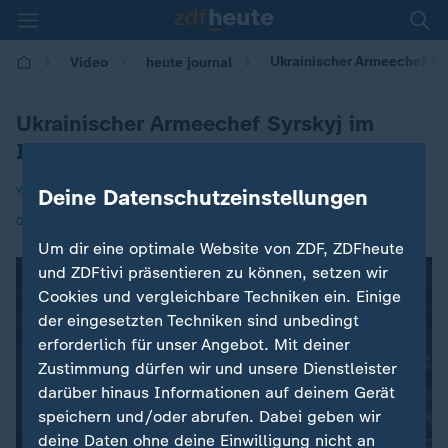
Ukrainischer Armeechef Sy
Video
heute journal
Ukrainischer Armeechef Syrskyj im
Interview
von Katrin Eigendorf
Deine Datenschutzeinstellungen
|
04.12.2025 | 22:00
Um dir eine optimale Website von ZDF, ZDFheute
und ZDFtivi präsentieren zu können, setzen wir
Cookies und vergleichbare Techniken ein. Einige
der eingesetzten Techniken sind unbedingt
erforderlich für unser Angebot. Mit deiner
Zustimmung dürfen wir und unsere Dienstleister
darüber hinaus Informationen auf deinem Gerät
speichern und/oder abrufen. Dabei geben wir
deine Daten ohne deine Einwilligung nicht an