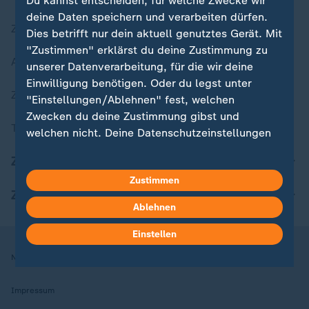
Du kannst entscheiden, für welche Zwecke wir
deine Daten speichern und verarbeiten dürfen.
Zuletzt veröffentlicht
Dies betrifft nur dein aktuell genutztes Gerät. Mit
"Zustimmen" erklärst du deine Zustimmung zu
Aktuelle Sendungs-Videos
unserer Datenverarbeitung, für die wir deine
Einwilligung benötigen. Oder du legst unter
ZDFheute Stories
"Einstellungen/Ablehnen" fest, welchen
Zwecken du deine Zustimmung gibst und
Themen im Überblick
welchen nicht. Deine Datenschutzeinstellungen
kannst du jederzeit mit Wirkung für die Zukunft
ZDFheute Update
in deinen Einstellungen widerrufen oder ändern.
Zustimmen
ZDFheute Apps
Hier findest du das Impressum.
Ablehnen
Weitere Informationen findest du in unserer
Datenschutzerklärung.
Einstellen
Nutzungsbedingungen
Datenschutz
Datenschutzeinstellungen
Impressum