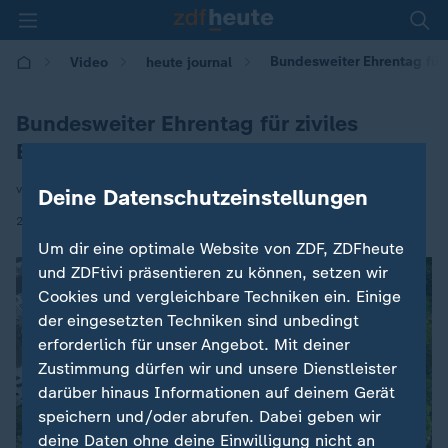
Bundesweiter Ehrentag für
Video
heute journal
Bundesweiter Ehrentag für ziviles
Engagement
von C. Behrendt / V. Kecker
Deine Datenschutzeinstellungen
|
23.05.2026 | 21:45
Um dir eine optimale Website von ZDF, ZDFheute
und ZDFtivi präsentieren zu können, setzen wir
Cookies und vergleichbare Techniken ein. Einige
der eingesetzten Techniken sind unbedingt
erforderlich für unser Angebot. Mit deiner
Zustimmung dürfen wir und unsere Dienstleister
darüber hinaus Informationen auf deinem Gerät
speichern und/oder abrufen. Dabei geben wir
deine Daten ohne deine Einwilligung nicht an