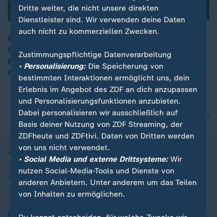
Dritte weiter, die nicht unsere direkten
Dienstleister sind. Wir verwenden deine Daten
auch nicht zu kommerziellen Zwecken.
Anlässlich des 77-jährigen Bestehens des
Grundgesetzes hat Bundespräsident Steinmeier einen
00:15
Zustimmungspflichtige Datenverarbeitung
Ehrentag ausgerufen. Bundesweit warben Initiativen
• Personalisierung:
Die Speicherung von
für gesellschaftliches Engagement.
bestimmten Interaktionen ermöglicht uns, dein
Erlebnis im Angebot des ZDF an dich anzupassen
und Personalisierungsfunktionen anzubieten.
Dabei personalisieren wir ausschließlich auf
nach oben
Basis deiner Nutzung von ZDF Streaming, der
ZDFheute und ZDFtivi. Daten von Dritten werden
von uns nicht verwendet.
• Social Media und externe Drittsysteme:
Wir
nutzen Social-Media-Tools und Dienste von
anderen Anbietern. Unter anderem um das Teilen
von Inhalten zu ermöglichen.
Aktuell bei ZDFheute