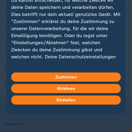
Du kannst entscheiden, für welche Zwecke wir
deine Daten speichern und verarbeiten dürfen.
Zuletzt veröffentlicht
Dies betrifft nur dein aktuell genutztes Gerät. Mit
"Zustimmen" erklärst du deine Zustimmung zu
Aktuelle Sendungs-Videos
unserer Datenverarbeitung, für die wir deine
Einwilligung benötigen. Oder du legst unter
ZDFheute Stories
"Einstellungen/Ablehnen" fest, welchen
Zwecken du deine Zustimmung gibst und
Themen im Überblick
welchen nicht. Deine Datenschutzeinstellungen
kannst du jederzeit mit Wirkung für die Zukunft
ZDFheute Update
in deinen Einstellungen widerrufen oder ändern.
Zustimmen
ZDFheute Apps
Hier findest du das Impressum.
Ablehnen
Weitere Informationen findest du in unserer
Datenschutzerklärung.
Einstellen
Nutzungsbedingungen
Datenschutz
Datenschutzeinstellungen
Impressum