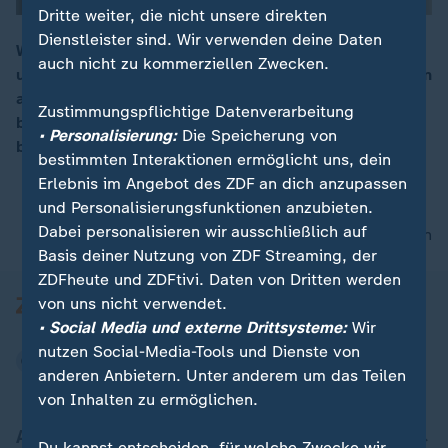
Dritte weiter, die nicht unsere direkten
Dienstleister sind. Wir verwenden deine Daten
Wer in Pandemiezeiten wehmütig in Fotoalben blättert
auch nicht zu kommerziellen Zwecken.
und sich nach italienischem Urlaubsfeeling sehnt, kann
00:16
auch in Potsdam fündig werden: Potsdam-Besucher
Zustimmungspflichtige Datenverarbeitung
bestätigen, die Stadt-Architektur zeigt auch "ein
• Personalisierung:
Die Speicherung von
bisschen Rom" in der brandenburgischen Provinz.
bestimmten Interaktionen ermöglicht uns, dein
Erlebnis im Angebot des ZDF an dich anzupassen
und Personalisierungsfunktionen anzubieten.
Dabei personalisieren wir ausschließlich auf
nach oben
Basis deiner Nutzung von ZDF Streaming, der
ZDFheute und ZDFtivi. Daten von Dritten werden
von uns nicht verwendet.
• Social Media und externe Drittsysteme:
Wir
nutzen Social-Media-Tools und Dienste von
anderen Anbietern. Unter anderem um das Teilen
von Inhalten zu ermöglichen.
Aktuell bei ZDFheute
Du kannst entscheiden, für welche Zwecke wir