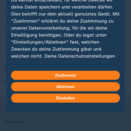
deine Daten speichern und verarbeiten dürfen.
Zuletzt veröffentlicht
Dies betrifft nur dein aktuell genutztes Gerät. Mit
"Zustimmen" erklärst du deine Zustimmung zu
Aktuelle Sendungs-Videos
unserer Datenverarbeitung, für die wir deine
Einwilligung benötigen. Oder du legst unter
ZDFheute Stories
"Einstellungen/Ablehnen" fest, welchen
Zwecken du deine Zustimmung gibst und
Themen im Überblick
welchen nicht. Deine Datenschutzeinstellungen
kannst du jederzeit mit Wirkung für die Zukunft
ZDFheute Update
in deinen Einstellungen widerrufen oder ändern.
Zustimmen
ZDFheute Apps
Hier findest du das Impressum.
Ablehnen
Weitere Informationen findest du in unserer
Datenschutzerklärung.
Einstellen
Nutzungsbedingungen
Datenschutz
Datenschutzeinstellungen
Impressum