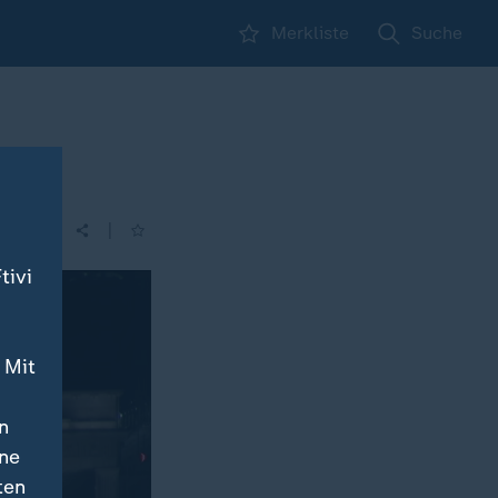
Merkliste
Suche
|
tivi
 Mit
n
ine
ten