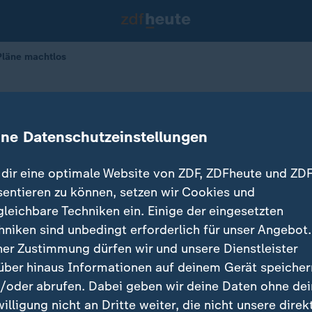
läne machtlos
nd gegen EU-Pläne machtlos
ine Datenschutzeinstellungen
dir eine optimale Website von ZDF, ZDFheute und ZDF
sentieren zu können, setzen wir Cookies und
gleichbare Techniken ein. Einige der eingesetzten
hniken sind unbedingt erforderlich für unser Angebot.
ner Zustimmung dürfen wir und unsere Dienstleister
über hinaus Informationen auf deinem Gerät speicher
/oder abrufen. Dabei geben wir deine Daten ohne de
willigung nicht an Dritte weiter, die nicht unsere direk