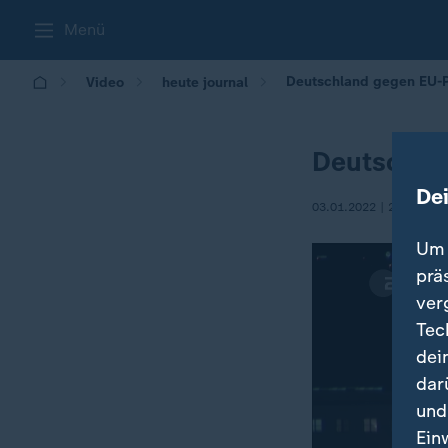
Menü
Deutschland gegen EU-P
Video
heute journal
Deutschla
De
03.01.2022 | 21:40
Um 
prä
ver
Tec
dei
dar
und
Ein