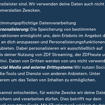
nstleister sind. Wir verwenden deine Daten auch nicht
merziellen Zwecken.
timmungspflichtige Datenverarbeitung
ersonalisierung:
Die Speicherung von bestimmten
eraktionen ermöglicht uns, dein Erlebnis im Angebot 
 an dich anzupassen und Personalisierungsfunktionen
ubieten. Dabei personalisieren wir ausschließlich auf
is deiner Nutzung von ZDF Streaming, der ZDFheute 
d die Pläne der EU, Atom und Gas als saubere Energien
tivi. Daten von Dritten werden von uns nicht verwend
ch einmal nachverhandeln. Womöglich werden das ab
ocial Media und externe Drittsysteme:
Wir nutzen Soci
ühungen, denn für einen Sturz der Pläne fehlt eine M
ia-Tools und Dienste von anderen Anbietern. Unter
erem um das Teilen von Inhalten zu ermöglichen.
kannst entscheiden, für welche Zwecke wir deine Dat
ichern und verarbeiten dürfen. Dies betrifft nur dein