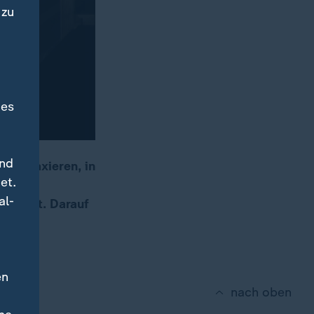
 zu
des
und
 zu taxieren, in
et.
er nur
al-
ehrheit. Darauf
en
nach oben