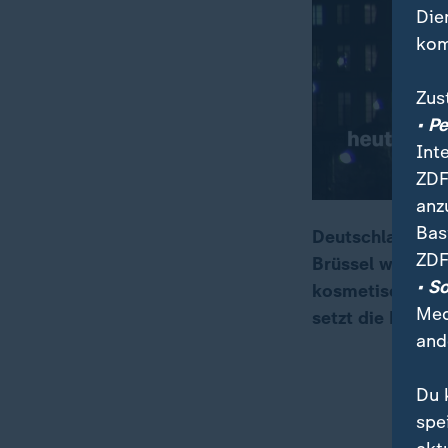
Die
kom
Zus
• P
Int
ZDF
anz
Bas
Deutschland wir
ZDF
Brüssel wohl no
00:16
02:46
• S
kosmetische Bem
Med
setzt die EU.
and
Du 
spe