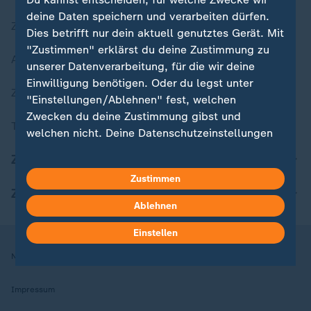
deine Daten speichern und verarbeiten dürfen.
Zuletzt veröffentlicht
Dies betrifft nur dein aktuell genutztes Gerät. Mit
"Zustimmen" erklärst du deine Zustimmung zu
Aktuelle Sendungs-Videos
unserer Datenverarbeitung, für die wir deine
Einwilligung benötigen. Oder du legst unter
ZDFheute Stories
"Einstellungen/Ablehnen" fest, welchen
Zwecken du deine Zustimmung gibst und
Themen im Überblick
welchen nicht. Deine Datenschutzeinstellungen
kannst du jederzeit mit Wirkung für die Zukunft
ZDFheute Update
in deinen Einstellungen widerrufen oder ändern.
Zustimmen
ZDFheute Apps
Hier findest du das Impressum.
Ablehnen
Weitere Informationen findest du in unserer
Datenschutzerklärung.
Einstellen
Nutzungsbedingungen
Datenschutz
Datenschutzeinstellungen
Impressum