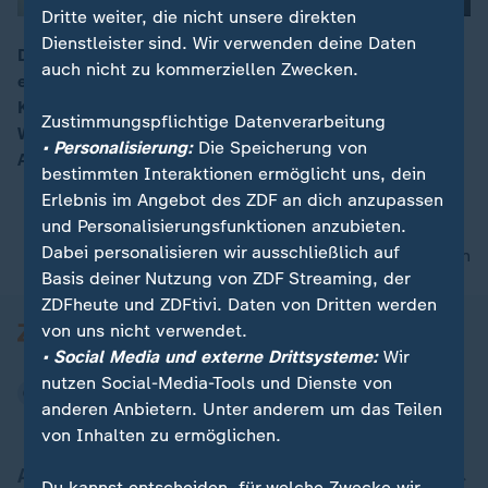
Dritte weiter, die nicht unsere direkten
Dienstleister sind. Wir verwenden deine Daten
Die Ausstellung "Träume von Freiheit" in Dresden ist
auch nicht zu kommerziellen Zwecken.
ein Gemeinschaftsprojekt russischer und deutscher
00:16
Kuratoren. Sie wollen Brücken schlagen, auch mit
Zustimmungspflichtige Datenverarbeitung
Werken der Romantiker Caspar David Friedrich und
• Personalisierung:
Die Speicherung von
Alexander Iwanow.
bestimmten Interaktionen ermöglicht uns, dein
Erlebnis im Angebot des ZDF an dich anzupassen
und Personalisierungsfunktionen anzubieten.
Dabei personalisieren wir ausschließlich auf
nach oben
Basis deiner Nutzung von ZDF Streaming, der
ZDFheute und ZDFtivi. Daten von Dritten werden
von uns nicht verwendet.
• Social Media und externe Drittsysteme:
Wir
nutzen Social-Media-Tools und Dienste von
anderen Anbietern. Unter anderem um das Teilen
von Inhalten zu ermöglichen.
Aktuell bei ZDFheute
Du kannst entscheiden, für welche Zwecke wir