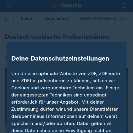
Deutsch-russische Freihei
Video
heute journal
Deutsch-russische Freiheitsträume
von Steffi Moritz-Möller
|
Deine Datenschutzeinstellungen
04.10.2021 | 21:45
Um dir eine optimale Website von ZDF, ZDFheute
und ZDFtivi präsentieren zu können, setzen wir
Cookies und vergleichbare Techniken ein. Einige
der eingesetzten Techniken sind unbedingt
erforderlich für unser Angebot. Mit deiner
Zustimmung dürfen wir und unsere Dienstleister
darüber hinaus Informationen auf deinem Gerät
speichern und/oder abrufen. Dabei geben wir
deine Daten ohne deine Einwilligung nicht an