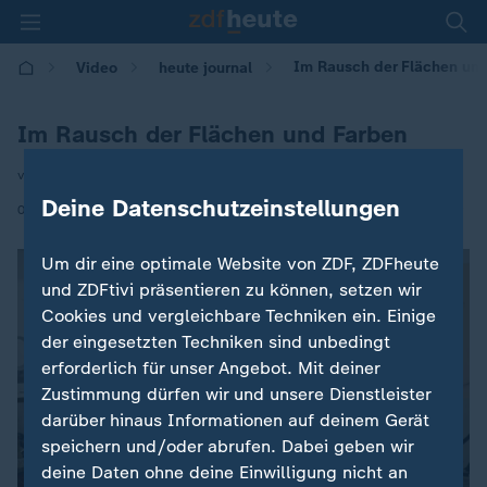
Im Rausch der Flächen un
Video
heute journal
Im Rausch der Flächen und Farben
von Sohad Khaldi
Deine Datenschutzeinstellungen
|
07.12.2025 | 21:45
Um dir eine optimale Website von ZDF, ZDFheute
und ZDFtivi präsentieren zu können, setzen wir
Cookies und vergleichbare Techniken ein. Einige
der eingesetzten Techniken sind unbedingt
erforderlich für unser Angebot. Mit deiner
Zustimmung dürfen wir und unsere Dienstleister
darüber hinaus Informationen auf deinem Gerät
speichern und/oder abrufen. Dabei geben wir
deine Daten ohne deine Einwilligung nicht an