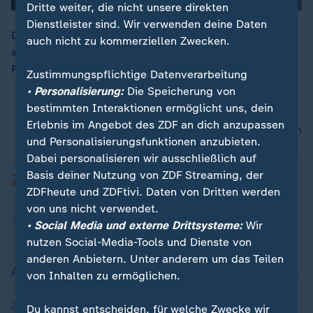
Dritte weiter, die nicht unsere direkten
Dienstleister sind. Wir verwenden deine Daten
Der zeitgenössische Künstler Daniel Richter inszeniert
auch nicht zu kommerziellen Zwecken.
sich und seine Werke bunt, abstrakt und plakativ.
00:14
Richters Werke provozieren und polarisieren.
Zustimmungspflichtige Datenverarbeitung
• Personalisierung:
Die Speicherung von
bestimmten Interaktionen ermöglicht uns, dein
Erlebnis im Angebot des ZDF an dich anzupassen
nach oben
und Personalisierungsfunktionen anzubieten.
Dabei personalisieren wir ausschließlich auf
Basis deiner Nutzung von ZDF Streaming, der
ZDFheute und ZDFtivi. Daten von Dritten werden
von uns nicht verwendet.
• Social Media und externe Drittsysteme:
Wir
nutzen Social-Media-Tools und Dienste von
anderen Anbietern. Unter anderem um das Teilen
Aktuell bei ZDFheute
von Inhalten zu ermöglichen.
Zuletzt veröffentlicht
Du kannst entscheiden, für welche Zwecke wir