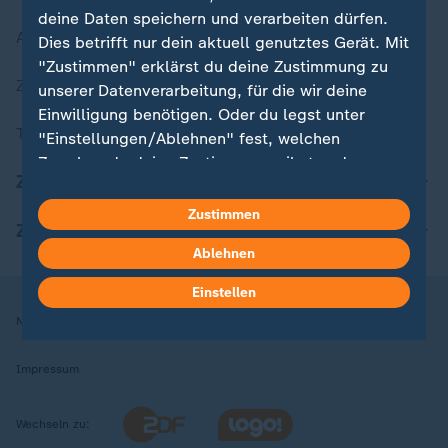
deine Daten speichern und verarbeiten dürfen.
Aktuelle Sendungs-Videos
Dies betrifft nur dein aktuell genutztes Gerät. Mit
"Zustimmen" erklärst du deine Zustimmung zu
ZDFheute Stories
unserer Datenverarbeitung, für die wir deine
Einwilligung benötigen. Oder du legst unter
Themen im Überblick
"Einstellungen/Ablehnen" fest, welchen
Zwecken du deine Zustimmung gibst und
ZDFheute Update
welchen nicht. Deine Datenschutzeinstellungen
kannst du jederzeit mit Wirkung für die Zukunft
Zustimmen
ZDFheute Apps
in deinen Einstellungen widerrufen oder ändern.
Ablehnen
Hier findest du das Impressum.
Einstellen
Weitere Informationen findest du in unserer
Nutzungsbedingungen
Datenschutz
Datenschutzeinstellungen
Datenschutzerklärung.
Impressum
Wechseln zu: