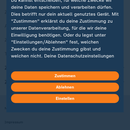
Du kannst entscheiden, für welche Zwecke wir
deine Daten speichern und verarbeiten dürfen.
Zuletzt veröffentlicht
Dies betrifft nur dein aktuell genutztes Gerät. Mit
"Zustimmen" erklärst du deine Zustimmung zu
Aktuelle Sendungs-Videos
unserer Datenverarbeitung, für die wir deine
Einwilligung benötigen. Oder du legst unter
ZDFheute Stories
"Einstellungen/Ablehnen" fest, welchen
Zwecken du deine Zustimmung gibst und
Themen im Überblick
welchen nicht. Deine Datenschutzeinstellungen
kannst du jederzeit mit Wirkung für die Zukunft
ZDFheute Update
in deinen Einstellungen widerrufen oder ändern.
Zustimmen
ZDFheute Apps
Hier findest du das Impressum.
Ablehnen
Weitere Informationen findest du in unserer
Datenschutzerklärung.
Einstellen
Nutzungsbedingungen
Datenschutz
Datenschutzeinstellungen
Impressum