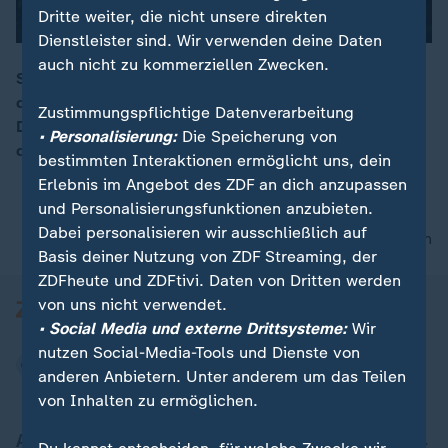
Dritte weiter, die nicht unsere direkten
Dienstleister sind. Wir verwenden deine Daten
auch nicht zu kommerziellen Zwecken.
Sprühfontänen sollen laut Behörden der Auslöser für
die Brandkatastrophe in Crans-Montana gewesen sein.
00:16
Zustimmungspflichtige Datenverarbeitung
Die Suche nach Vermissten dauert an, Hunderte haben
• Personalisierung:
Die Speicherung von
der Brandopfer gedacht.
bestimmten Interaktionen ermöglicht uns, dein
Erlebnis im Angebot des ZDF an dich anzupassen
und Personalisierungsfunktionen anzubieten.
Dabei personalisieren wir ausschließlich auf
nach oben
Basis deiner Nutzung von ZDF Streaming, der
ZDFheute und ZDFtivi. Daten von Dritten werden
von uns nicht verwendet.
• Social Media und externe Drittsysteme:
Wir
nutzen Social-Media-Tools und Dienste von
anderen Anbietern. Unter anderem um das Teilen
von Inhalten zu ermöglichen.
Aktuell bei ZDFheute