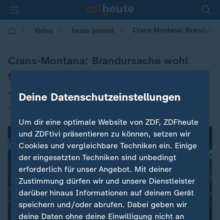
Crans-Montana: Brandursac
Video
heute journal
Crans-Montana: Brandursache wohl
geklärt
von Sven Class
Deine Datenschutzeinstellungen
|
02.01.2026 | 22:40
Um dir eine optimale Website von ZDF, ZDFheute
und ZDFtivi präsentieren zu können, setzen wir
Cookies und vergleichbare Techniken ein. Einige
der eingesetzten Techniken sind unbedingt
erforderlich für unser Angebot. Mit deiner
Zustimmung dürfen wir und unsere Dienstleister
darüber hinaus Informationen auf deinem Gerät
speichern und/oder abrufen. Dabei geben wir
deine Daten ohne deine Einwilligung nicht an