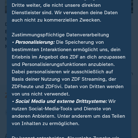
Dritte weiter, die nicht unsere direkten
Dienstleister sind. Wir verwenden deine Daten
auch nicht zu kommerziellen Zwecken.
Der ehemalige Gesundheitsminister wurde von der
Enquete-Kommission zur Aufarbeitung in der Corona-
00:17
Zustimmungspflichtige Datenverarbeitung
Maskenaffäre befragt. Es steht ein Schaden in
• Personalisierung:
Die Speicherung von
Milliardenhöhe im Raum.
bestimmten Interaktionen ermöglicht uns, dein
Erlebnis im Angebot des ZDF an dich anzupassen
und Personalisierungsfunktionen anzubieten.
Dabei personalisieren wir ausschließlich auf
nach oben
Basis deiner Nutzung von ZDF Streaming, der
ZDFheute und ZDFtivi. Daten von Dritten werden
von uns nicht verwendet.
• Social Media und externe Drittsysteme:
Wir
nutzen Social-Media-Tools und Dienste von
anderen Anbietern. Unter anderem um das Teilen
von Inhalten zu ermöglichen.
Aktuell bei ZDFheute