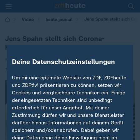
Jens Spahn stellt sich Co
Video
heute journal
Jens Spahn stellt sich Corona-
Kommission
von Britta Spiekermann
Deine Datenschutzeinstellungen
|
15.12.2025 | 21:45
Um dir eine optimale Website von ZDF, ZDFheute
und ZDFtivi präsentieren zu können, setzen wir
Cookies und vergleichbare Techniken ein. Einige
der eingesetzten Techniken sind unbedingt
erforderlich für unser Angebot. Mit deiner
Zustimmung dürfen wir und unsere Dienstleister
darüber hinaus Informationen auf deinem Gerät
speichern und/oder abrufen. Dabei geben wir
deine Daten ohne deine Einwilligung nicht an