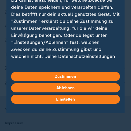
Du kannst entscheiden, für welche Zwecke wir
deine Daten speichern und verarbeiten dürfen.
Zuletzt veröffentlicht
Dies betrifft nur dein aktuell genutztes Gerät. Mit
"Zustimmen" erklärst du deine Zustimmung zu
Aktuelle Sendungs-Videos
unserer Datenverarbeitung, für die wir deine
Einwilligung benötigen. Oder du legst unter
ZDFheute Stories
"Einstellungen/Ablehnen" fest, welchen
Zwecken du deine Zustimmung gibst und
Themen im Überblick
welchen nicht. Deine Datenschutzeinstellungen
kannst du jederzeit mit Wirkung für die Zukunft
ZDFheute Update
in deinen Einstellungen widerrufen oder ändern.
Zustimmen
ZDFheute Apps
Hier findest du das Impressum.
Ablehnen
Weitere Informationen findest du in unserer
Datenschutzerklärung.
Einstellen
Nutzungsbedingungen
Datenschutz
Datenschutzeinstellungen
Impressum