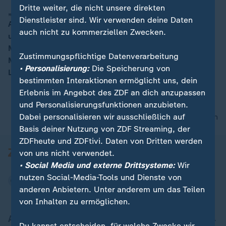
Dritte weiter, die nicht unsere direkten
„Das haben wir auch noch nicht erlebt, dass ein
Dienstleister sind. Wir verwenden deine Daten
Anschlag zu dem wir ermitteln sich dann so entwickelt
00:05
auch nicht zu kommerziellen Zwecken.
und am Ende sich als so eine perfide Form von
Manipulation von Börsenkursen herausstellt.“ Holger
Zustimmungspflichtige Datenverarbeitung
Münch, Chef des Bundeskriminalamts zur aktuellen
• Personalisierung:
Die Speicherung von
Lage.
bestimmten Interaktionen ermöglicht uns, dein
Erlebnis im Angebot des ZDF an dich anzupassen
und Personalisierungsfunktionen anzubieten.
Dabei personalisieren wir ausschließlich auf
nach oben
Basis deiner Nutzung von ZDF Streaming, der
ZDFheute und ZDFtivi. Daten von Dritten werden
von uns nicht verwendet.
• Social Media und externe Drittsysteme:
Wir
nutzen Social-Media-Tools und Dienste von
anderen Anbietern. Unter anderem um das Teilen
von Inhalten zu ermöglichen.
Aktuell bei ZDFheute
Du kannst entscheiden, für welche Zwecke wir