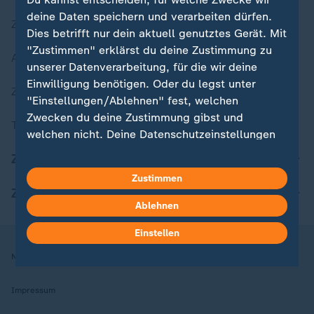
deine Daten speichern und verarbeiten dürfen.
Zuletzt veröffentlicht
Dies betrifft nur dein aktuell genutztes Gerät. Mit
"Zustimmen" erklärst du deine Zustimmung zu
Aktuelle Sendungs-Videos
unserer Datenverarbeitung, für die wir deine
Einwilligung benötigen. Oder du legst unter
ZDFheute Stories
"Einstellungen/Ablehnen" fest, welchen
Zwecken du deine Zustimmung gibst und
Themen im Überblick
welchen nicht. Deine Datenschutzeinstellungen
kannst du jederzeit mit Wirkung für die Zukunft
ZDFheute Update
in deinen Einstellungen widerrufen oder ändern.
Zustimmen
ZDFheute Apps
Hier findest du das Impressum.
Ablehnen
Weitere Informationen findest du in unserer
Einstellen
Datenschutzerklärung.
Nutzungsbedingungen
Datenschutz
Datenschutzeinstellungen
Impressum