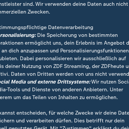
nstleister sind. Wir verwenden deine Daten auch nicht
merziellen Zwecken.
timmungspflichtige Datenverarbeitung
ersonalisierung:
Die Speicherung von bestimmten
eraktionen ermöglicht uns, dein Erlebnis im Angebot 
 an dich anzupassen und Personalisierungsfunktionen
ubieten. Dabei personalisieren wir ausschließlich auf
is deiner Nutzung von ZDF Streaming, der ZDFheute 
Arbeitsmarkt: In Berlin treffen sich die Chefs von U
tivi. Daten von Dritten werden von uns nicht verwend
 auf den Weg zu bringen. Kanzler Merz zeigt sich vor
ocial Media und externe Drittsysteme:
Wir nutzen Soci
ia-Tools und Dienste von anderen Anbietern. Unter
erem um das Teilen von Inhalten zu ermöglichen.
kannst entscheiden, für welche Zwecke wir deine Dat
ichern und verarbeiten dürfen. Dies betrifft nur dein
uell genutztes Gerät. Mit "Zustimmen" erklärst du dei