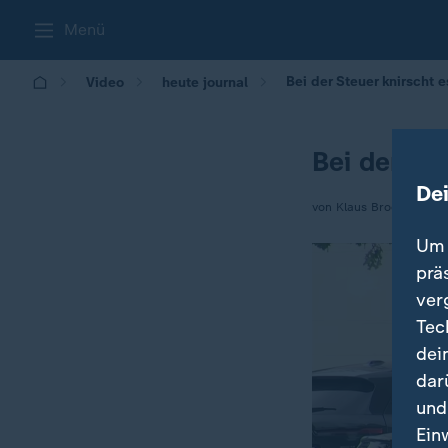
Menü
Bei der Steuer knirscht 
Video
heute journal
Bei der St
De
von Klaus Brodbeck
Um 
prä
ver
Tec
dei
dar
und
Ein