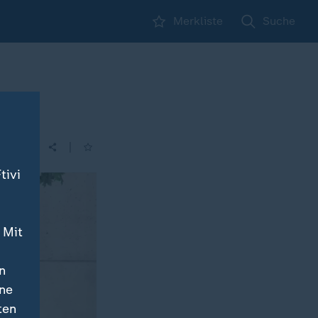
Merkliste
Suche
|
| 21:45
tivi
 Mit
n
ine
ten