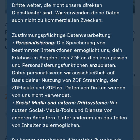
Dritte weiter, die nicht unsere direkten
Dienstleister sind. Wir verwenden deine Daten
auch nicht zu kommerziellen Zwecken.
Autofahrer in der Region Bonn-Köln müssen mehr
Fahrtzeit einplanen: Die Nordbrücke der A565 über den
00:16
Zustimmungspflichtige Datenverarbeitung
Rhein bleibt wegen starken Sanierungsmaßnahmen auf
• Personalisierung:
Die Speicherung von
unbestimmte Zeit gesperrt.
bestimmten Interaktionen ermöglicht uns, dein
Erlebnis im Angebot des ZDF an dich anzupassen
und Personalisierungsfunktionen anzubieten.
Dabei personalisieren wir ausschließlich auf
nach oben
Basis deiner Nutzung von ZDF Streaming, der
ZDFheute und ZDFtivi. Daten von Dritten werden
von uns nicht verwendet.
• Social Media und externe Drittsysteme:
Wir
nutzen Social-Media-Tools und Dienste von
anderen Anbietern. Unter anderem um das Teilen
von Inhalten zu ermöglichen.
Aktuell bei ZDFheute