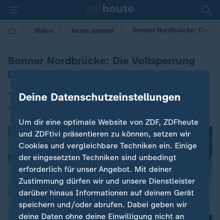
Bonner Nordbrücke: Die Vol
Video
heute journal
Bonner Nordbrücke: Die Vollsperrung
bleibt
von Normen Odenthal
Deine Datenschutzeinstellungen
|
05.06.2026 | 22:00
Um dir eine optimale Website von ZDF, ZDFheute
und ZDFtivi präsentieren zu können, setzen wir
Cookies und vergleichbare Techniken ein. Einige
der eingesetzten Techniken sind unbedingt
erforderlich für unser Angebot. Mit deiner
Zustimmung dürfen wir und unsere Dienstleister
darüber hinaus Informationen auf deinem Gerät
speichern und/oder abrufen. Dabei geben wir
deine Daten ohne deine Einwilligung nicht an