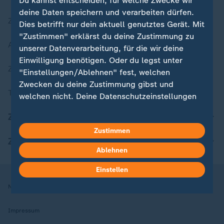
Du kannst entscheiden, für welche Zwecke wir
deine Daten speichern und verarbeiten dürfen.
Zuletzt veröffentlicht
Dies betrifft nur dein aktuell genutztes Gerät. Mit
"Zustimmen" erklärst du deine Zustimmung zu
Aktuelle Sendungs-Videos
unserer Datenverarbeitung, für die wir deine
Einwilligung benötigen. Oder du legst unter
ZDFheute Stories
"Einstellungen/Ablehnen" fest, welchen
Zwecken du deine Zustimmung gibst und
Themen im Überblick
welchen nicht. Deine Datenschutzeinstellungen
kannst du jederzeit mit Wirkung für die Zukunft
ZDFheute Update
in deinen Einstellungen widerrufen oder ändern.
Zustimmen
ZDFheute Apps
Hier findest du das Impressum.
Ablehnen
Weitere Informationen findest du in unserer
Datenschutzerklärung.
Einstellen
Nutzungsbedingungen
Datenschutz
Datenschutzeinstellungen
Impressum