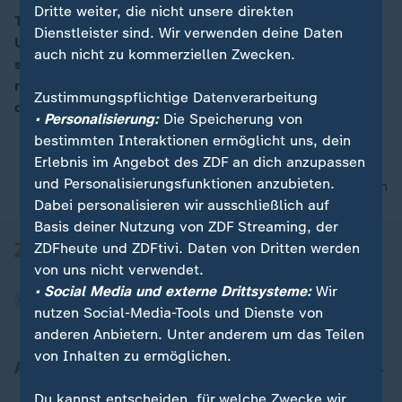
Dritte weiter, die nicht unsere direkten
Thüringens Ministerpräsident Ramelow gibt zu, im
Dienstleister sind. Wir verwenden deine Daten
Umgang mit Corona zu „hoffnungsvoll“ gewesen zu
00:15
auch nicht zu kommerziellen Zwecken.
sein. Das Virus nehme jetzt „richtig Fahrt auf“, man
müsse so viel Kontakte wie möglich meiden - etwa
Zustimmungspflichtige Datenverarbeitung
durch Homeoffice. Für Lockerungen sei „kein Platz.“
• Personalisierung:
Die Speicherung von
bestimmten Interaktionen ermöglicht uns, dein
Erlebnis im Angebot des ZDF an dich anzupassen
und Personalisierungsfunktionen anzubieten.
nach oben
Dabei personalisieren wir ausschließlich auf
Basis deiner Nutzung von ZDF Streaming, der
ZDFheute und ZDFtivi. Daten von Dritten werden
von uns nicht verwendet.
• Social Media und externe Drittsysteme:
Wir
nutzen Social-Media-Tools und Dienste von
anderen Anbietern. Unter anderem um das Teilen
von Inhalten zu ermöglichen.
Aktuell bei ZDFheute
Du kannst entscheiden, für welche Zwecke wir