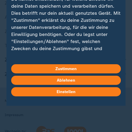
Zuletzt veröffentlicht
deine Daten speichern und verarbeiten dürfen.
Dies betrifft nur dein aktuell genutztes Gerät. Mit
Aktuelle Sendungs-Videos
"Zustimmen" erklärst du deine Zustimmung zu
unserer Datenverarbeitung, für die wir deine
ZDFheute Stories
Einwilligung benötigen. Oder du legst unter
"Einstellungen/Ablehnen" fest, welchen
Themen im Überblick
Zwecken du deine Zustimmung gibst und
welchen nicht. Deine Datenschutzeinstellungen
ZDFheute Update
kannst du jederzeit mit Wirkung für die Zukunft
Zustimmen
in deinen Einstellungen widerrufen oder ändern.
ZDFheute Apps
Ablehnen
Hier findest du das Impressum.
Weitere Informationen findest du in unserer
Einstellen
Datenschutzerklärung.
Nutzungsbedingungen
Datenschutz
Datenschutzeinstellungen
Impressum
Wechseln zu: