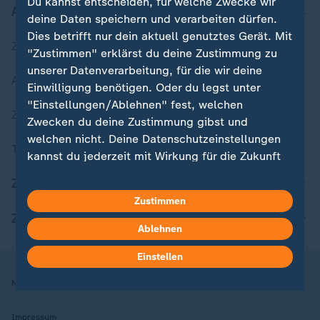
Du kannst entscheiden, für welche Zwecke wir
Aktuell bei ZDFheute
deine Daten speichern und verarbeiten dürfen.
Dies betrifft nur dein aktuell genutztes Gerät. Mit
Zuletzt veröffentlicht
"Zustimmen" erklärst du deine Zustimmung zu
unserer Datenverarbeitung, für die wir deine
Aktuelle Sendungs-Videos
Einwilligung benötigen. Oder du legst unter
"Einstellungen/Ablehnen" fest, welchen
ZDFheute Stories
Zwecken du deine Zustimmung gibst und
welchen nicht. Deine Datenschutzeinstellungen
Themen im Überblick
kannst du jederzeit mit Wirkung für die Zukunft
in deinen Einstellungen widerrufen oder ändern.
ZDFheute Update
Zustimmen
Hier findest du das Impressum.
ZDFheute Apps
Weitere Informationen findest du in unserer
Ablehnen
Datenschutzerklärung.
Einstellen
Nutzungsbedingungen
Datenschutz
Datenschutzeinstellungen
Impressum