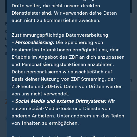
Dritte weiter, die nicht unsere direkten
Dienstleister sind. Wir verwenden deine Daten
auch nicht zu kommerziellen Zwecken.
Eine Ausstellung in der Kunsthalle Emden widmet sich
dem wichtigsten Körperteil: Dem Haupt, dem Kopf,
00:06
Zustimmungspflichtige Datenverarbeitung
unserer Schaltzentrale. Ein Raum für Köpfe
• Personalisierung:
Die Speicherung von
verschiedener Künstler, Besucher sollen ihren Kopf
bestimmten Interaktionen ermöglicht uns, dein
anstrengen.
Erlebnis im Angebot des ZDF an dich anzupassen
und Personalisierungsfunktionen anzubieten.
Dabei personalisieren wir ausschließlich auf
Basis deiner Nutzung von ZDF Streaming, der
nach oben
ZDFheute und ZDFtivi. Daten von Dritten werden
von uns nicht verwendet.
• Social Media und externe Drittsysteme:
Wir
nutzen Social-Media-Tools und Dienste von
anderen Anbietern. Unter anderem um das Teilen
von Inhalten zu ermöglichen.