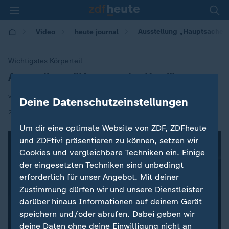
Ausstellung „Hauptsache 
Video
heute journal
Wichtigstes Körperteil
Ausstellung "Hauptsache Kopf"
:
von Peter Kunz
Deine Datenschutzeinstellungen
|
28.01.2019 | 21:40
Um dir eine optimale Website von ZDF, ZDFheute
und ZDFtivi präsentieren zu können, setzen wir
Cookies und vergleichbare Techniken ein. Einige
der eingesetzten Techniken sind unbedingt
erforderlich für unser Angebot. Mit deiner
Zustimmung dürfen wir und unsere Dienstleister
darüber hinaus Informationen auf deinem Gerät
speichern und/oder abrufen. Dabei geben wir
deine Daten ohne deine Einwilligung nicht an