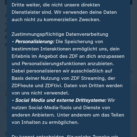
Dritte weiter, die nicht unsere direkten
Dienstleister sind. Wir verwenden deine Daten
Am Montag trifft sich der SPD-Vorstand zur
auch nicht zu kommerziellen Zwecken.
Jahresklausur +++ Am Dienstag beginnt das zweite
00:15
Amtsenthebungsverfahren gegen den ehemaligen US-
Zustimmungspflichtige Datenverarbeitung
Präsidenten Trump +++ Am Freitag ist das chinesische
• Personalisierung:
Die Speicherung von
Neujahrsfest, es beginnt das Jahr des Büffels.
bestimmten Interaktionen ermöglicht uns, dein
Erlebnis im Angebot des ZDF an dich anzupassen
und Personalisierungsfunktionen anzubieten.
Dabei personalisieren wir ausschließlich auf
nach oben
Basis deiner Nutzung von ZDF Streaming, der
ZDFheute und ZDFtivi. Daten von Dritten werden
von uns nicht verwendet.
• Social Media und externe Drittsysteme:
Wir
nutzen Social-Media-Tools und Dienste von
anderen Anbietern. Unter anderem um das Teilen
von Inhalten zu ermöglichen.
Aktuell bei ZDFheute
Du kannst entscheiden, für welche Zwecke wir