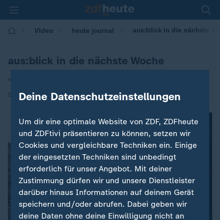
aus:blick in die nächste W
Video
heute journal
aus:blick in die nächste Woche
von Ralf Paniczek
|
Deine Datenschutzeinstellungen
07.02.2021 | 21:45
Um dir eine optimale Website von ZDF, ZDFheute
und ZDFtivi präsentieren zu können, setzen wir
Cookies und vergleichbare Techniken ein. Einige
der eingesetzten Techniken sind unbedingt
erforderlich für unser Angebot. Mit deiner
Zustimmung dürfen wir und unsere Dienstleister
darüber hinaus Informationen auf deinem Gerät
speichern und/oder abrufen. Dabei geben wir
deine Daten ohne deine Einwilligung nicht an