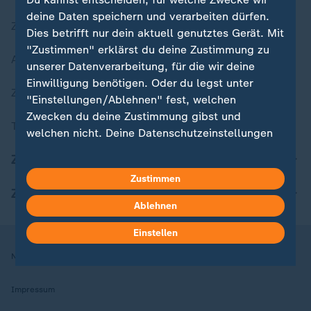
deine Daten speichern und verarbeiten dürfen.
Zuletzt veröffentlicht
Dies betrifft nur dein aktuell genutztes Gerät. Mit
"Zustimmen" erklärst du deine Zustimmung zu
Aktuelle Sendungs-Videos
unserer Datenverarbeitung, für die wir deine
Einwilligung benötigen. Oder du legst unter
ZDFheute Stories
"Einstellungen/Ablehnen" fest, welchen
Zwecken du deine Zustimmung gibst und
Themen im Überblick
welchen nicht. Deine Datenschutzeinstellungen
kannst du jederzeit mit Wirkung für die Zukunft
ZDFheute Update
in deinen Einstellungen widerrufen oder ändern.
Zustimmen
ZDFheute Apps
Hier findest du das Impressum.
Ablehnen
Weitere Informationen findest du in unserer
Datenschutzerklärung.
Einstellen
Nutzungsbedingungen
Datenschutz
Datenschutzeinstellungen
Impressum