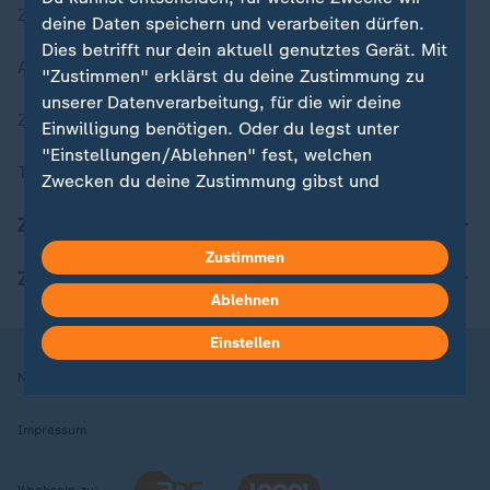
Zuletzt veröffentlicht
deine Daten speichern und verarbeiten dürfen.
Dies betrifft nur dein aktuell genutztes Gerät. Mit
Aktuelle Sendungs-Videos
"Zustimmen" erklärst du deine Zustimmung zu
unserer Datenverarbeitung, für die wir deine
ZDFheute Stories
Einwilligung benötigen. Oder du legst unter
"Einstellungen/Ablehnen" fest, welchen
Themen im Überblick
Zwecken du deine Zustimmung gibst und
welchen nicht. Deine Datenschutzeinstellungen
ZDFheute Update
kannst du jederzeit mit Wirkung für die Zukunft
Zustimmen
in deinen Einstellungen widerrufen oder ändern.
ZDFheute Apps
Ablehnen
Hier findest du das Impressum.
Weitere Informationen findest du in unserer
Einstellen
Datenschutzerklärung.
Nutzungsbedingungen
Datenschutz
Datenschutzeinstellungen
Impressum