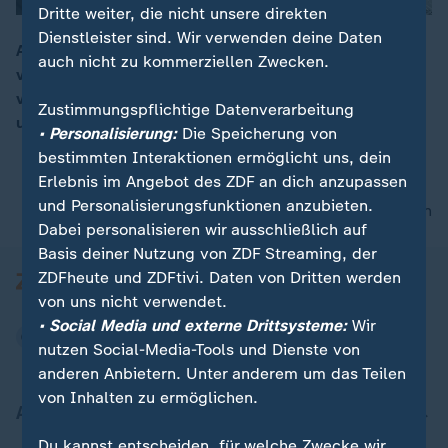
Dritte weiter, die nicht unsere direkten
Dienstleister sind. Wir verwenden deine Daten
An der Grenze zu Venezuela berichten die Menschen
auch nicht zu kommerziellen Zwecken.
von der Angst, dass Trump nach ihrem Land greift -
00:16
von Unsicherheit und Hoffnung. Unser Korrespondent
Zustimmungspflichtige Datenverarbeitung
unterwegs in Cucutá.
• Personalisierung:
Die Speicherung von
bestimmten Interaktionen ermöglicht uns, dein
Erlebnis im Angebot des ZDF an dich anzupassen
und Personalisierungsfunktionen anzubieten.
nach oben
Dabei personalisieren wir ausschließlich auf
Basis deiner Nutzung von ZDF Streaming, der
ZDFheute und ZDFtivi. Daten von Dritten werden
von uns nicht verwendet.
• Social Media und externe Drittsysteme:
Wir
nutzen Social-Media-Tools und Dienste von
anderen Anbietern. Unter anderem um das Teilen
von Inhalten zu ermöglichen.
Aktuell bei ZDFheute
Du kannst entscheiden, für welche Zwecke wir