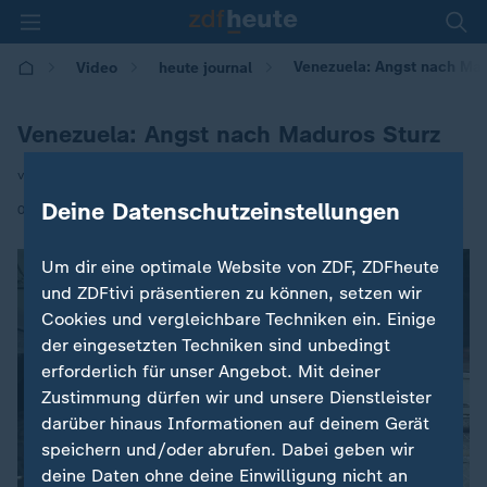
Venezuela: Angst nach Mad
Video
heute journal
Venezuela: Angst nach Maduros Sturz
von Christoph Röckerath
Deine Datenschutzeinstellungen
|
08.01.2026 | 21:45
Um dir eine optimale Website von ZDF, ZDFheute
und ZDFtivi präsentieren zu können, setzen wir
Cookies und vergleichbare Techniken ein. Einige
der eingesetzten Techniken sind unbedingt
erforderlich für unser Angebot. Mit deiner
Zustimmung dürfen wir und unsere Dienstleister
darüber hinaus Informationen auf deinem Gerät
speichern und/oder abrufen. Dabei geben wir
deine Daten ohne deine Einwilligung nicht an