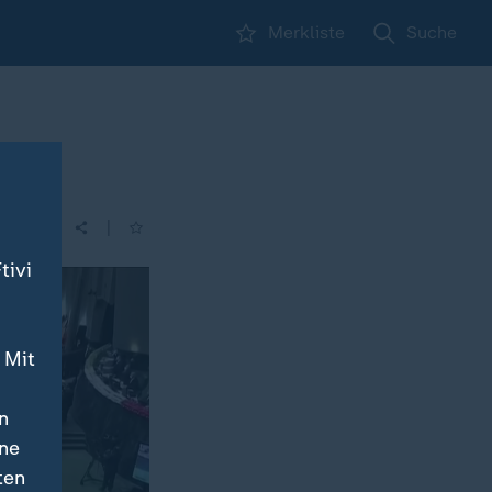
Merkliste
Suche
|
| 21:40
tivi
 Mit
n
ine
ten