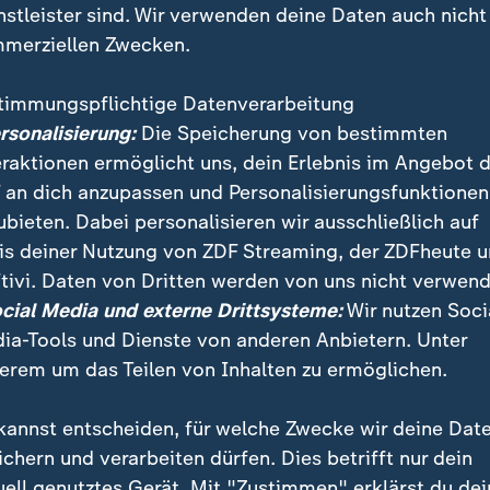
nstleister sind. Wir verwenden deine Daten auch nicht
merziellen Zwecken.
timmungspflichtige Datenverarbeitung
ersonalisierung:
Die Speicherung von bestimmten
eraktionen ermöglicht uns, dein Erlebnis im Angebot 
 an dich anzupassen und Personalisierungsfunktionen
ubieten. Dabei personalisieren wir ausschließlich auf
is deiner Nutzung von ZDF Streaming, der ZDFheute 
onservativer Kleriker: Ebrahim Raisi soll als ehemalige
tivi. Daten von Dritten werden von uns nicht verwend
inrichtungen politischer Dissidenten verantwortlich s
ocial Media und externe Drittsysteme:
Wir nutzen Soci
s neuer Präsident vereidigt. Das iranische Volk hat we
ia-Tools und Dienste von anderen Anbietern. Unter
erem um das Teilen von Inhalten zu ermöglichen.
kannst entscheiden, für welche Zwecke wir deine Dat
ichern und verarbeiten dürfen. Dies betrifft nur dein
uell genutztes Gerät. Mit "Zustimmen" erklärst du dei