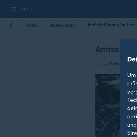
Menü
Amtseinführung im Iran
Video
heute journal
Amtseinfüh
De
von Luc Walpot
Um 
prä
ver
Tec
dei
dar
und
Ein