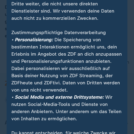
Dritte weiter, die nicht unsere direkten
Die europäische Weltraumorganisation will den Jupiter
Dienstleister sind. Wir verwenden deine Daten
und seine Eismonde Ganymed, Callisto und Europa
00:16
auch nicht zu kommerziellen Zwecken.
genauer erforschen. Besondere Messinstrumente
sollen unter anderem herausfinden, ob unter der
Zustimmungspflichtige Datenverarbeitung
eisigen Oberfläche der Monde Leben möglich wäre.
• Personalisierung:
Die Speicherung von
bestimmten Interaktionen ermöglicht uns, dein
Erlebnis im Angebot des ZDF an dich anzupassen
und Personalisierungsfunktionen anzubieten.
nach oben
Dabei personalisieren wir ausschließlich auf
Basis deiner Nutzung von ZDF Streaming, der
ZDFheute und ZDFtivi. Daten von Dritten werden
von uns nicht verwendet.
• Social Media und externe Drittsysteme:
Wir
nutzen Social-Media-Tools und Dienste von
anderen Anbietern. Unter anderem um das Teilen
von Inhalten zu ermöglichen.
Aktuell bei ZDFheute
Du kannst entscheiden, für welche Zwecke wir