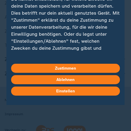
Zuletzt veröffentlicht
deine Daten speichern und verarbeiten dürfen.
Dies betrifft nur dein aktuell genutztes Gerät. Mit
Aktuelle Sendungs-Videos
"Zustimmen" erklärst du deine Zustimmung zu
unserer Datenverarbeitung, für die wir deine
ZDFheute Stories
Einwilligung benötigen. Oder du legst unter
"Einstellungen/Ablehnen" fest, welchen
Themen im Überblick
Zwecken du deine Zustimmung gibst und
welchen nicht. Deine Datenschutzeinstellungen
ZDFheute Update
kannst du jederzeit mit Wirkung für die Zukunft
Zustimmen
in deinen Einstellungen widerrufen oder ändern.
ZDFheute Apps
Ablehnen
Hier findest du das Impressum.
Weitere Informationen findest du in unserer
Einstellen
Datenschutzerklärung.
Nutzungsbedingungen
Datenschutz
Datenschutzeinstellungen
Impressum
Wechseln zu: