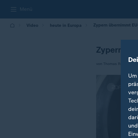
Menü
Zypern übernimmt EU-
Video
heute in Europa
Zypern üb
De
von Thomas Reichart
Um 
prä
ver
Tec
dei
dar
und
Ein