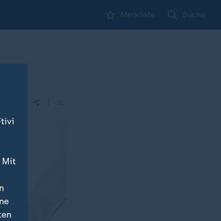
Merkliste
Suche
|
| 16:00
tivi
 Mit
n
ine
ten