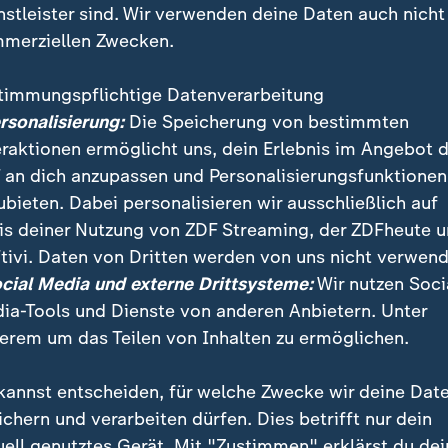
nstleister sind. Wir verwenden deine Daten auch nicht
merziellen Zwecken.
timmungspflichtige Datenverarbeitung
ersonalisierung:
Die Speicherung von bestimmten
eraktionen ermöglicht uns, dein Erlebnis im Angebot 
 an dich anzupassen und Personalisierungsfunktionen
ubieten. Dabei personalisieren wir ausschließlich auf
is deiner Nutzung von ZDF Streaming, der ZDFheute 
sches Produkt stellen sie in Zypern her: Bier mit Hefe
tivi. Daten von Dritten werden von uns nicht verwend
nd Hopfen aus Deutschland. Und auch auf ihre EU-
ocial Media und externe Drittsysteme:
Wir nutzen Soci
aft ist die Insel stolz.
ia-Tools und Dienste von anderen Anbietern. Unter
erem um das Teilen von Inhalten zu ermöglichen.
kannst entscheiden, für welche Zwecke wir deine Dat
ichern und verarbeiten dürfen. Dies betrifft nur dein
uell genutztes Gerät. Mit "Zustimmen" erklärst du dei