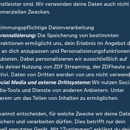
nstleister sind. Wir verwenden deine Daten auch nicht
merziellen Zwecken.
timmungspflichtige Datenverarbeitung
ersonalisierung:
Die Speicherung von bestimmten
eraktionen ermöglicht uns, dein Erlebnis im Angebot 
 an dich anzupassen und Personalisierungsfunktionen
ubieten. Dabei personalisieren wir ausschließlich auf
is deiner Nutzung von ZDF Streaming, der ZDFheute 
ten, Wirtschaftszweige und Rohstoffe. Militärpräsenz
tivi. Daten von Dritten werden von uns nicht verwend
cht in der Arktis zu sichern, was nicht nur die USA u
ocial Media und externe Drittsysteme:
Wir nutzen Soci
ina und Russland wollen.
ia-Tools und Dienste von anderen Anbietern. Unter
erem um das Teilen von Inhalten zu ermöglichen.
kannst entscheiden, für welche Zwecke wir deine Dat
ichern und verarbeiten dürfen. Dies betrifft nur dein
uell genutztes Gerät. Mit "Zustimmen" erklärst du dei