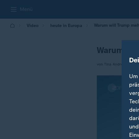
Menü
Warum will Trump mehr
Video
heute in Europa
Warum will
De
von Tina Andrecht
Um 
prä
ver
Tec
dei
dar
und
Ein