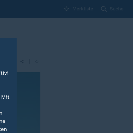
Merkliste
Suche
|
| 16:00
tivi
 Mit
n
ine
ten