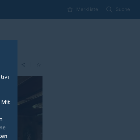
Merkliste
Suche
|
| 16:00
tivi
 Mit
n
ine
ten