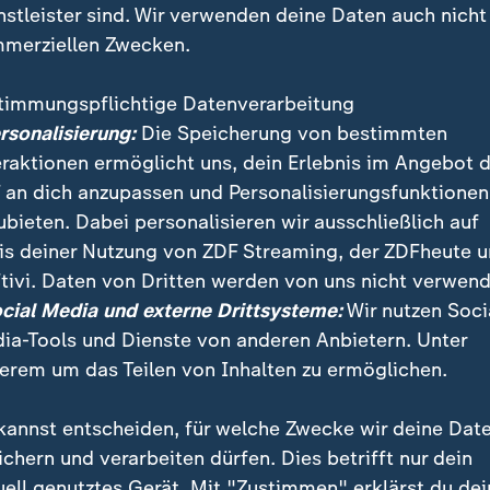
nstleister sind. Wir verwenden deine Daten auch nicht
merziellen Zwecken.
timmungspflichtige Datenverarbeitung
ersonalisierung:
Die Speicherung von bestimmten
eraktionen ermöglicht uns, dein Erlebnis im Angebot 
 an dich anzupassen und Personalisierungsfunktionen
ubieten. Dabei personalisieren wir ausschließlich auf
is deiner Nutzung von ZDF Streaming, der ZDFheute 
edge“ bringt Vorträge zu KI, Astrophysik oder Mode 
tivi. Daten von Dritten werden von uns nicht verwend
eistert viele Menschen, stärkt Gemeinschaft – und 
ocial Media und externe Drittsysteme:
Wir nutzen Soci
 entgegenwirken.
ia-Tools und Dienste von anderen Anbietern. Unter
erem um das Teilen von Inhalten zu ermöglichen.
kannst entscheiden, für welche Zwecke wir deine Dat
ichern und verarbeiten dürfen. Dies betrifft nur dein
uell genutztes Gerät. Mit "Zustimmen" erklärst du dei