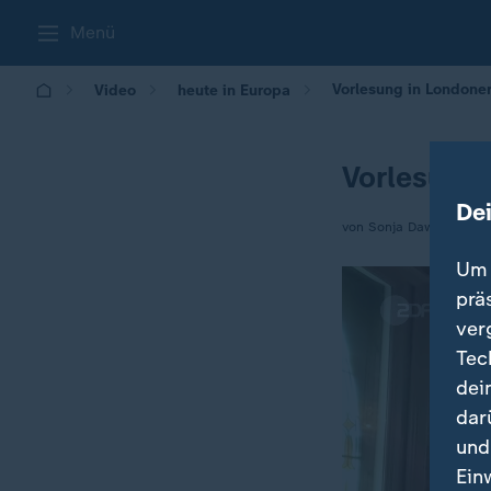
Menü
Vorlesung in Londone
Video
heute in Europa
Vorlesung 
De
von Sonja Dawson
Um 
prä
ver
Tec
dei
dar
und
Ein