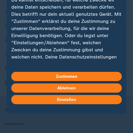
deine Daten speichern und verarbeiten dürfen.
Zuletzt veröffentlicht
Dies betrifft nur dein aktuell genutztes Gerät. Mit
"Zustimmen" erklärst du deine Zustimmung zu
Aktuelle Sendungs-Videos
unserer Datenverarbeitung, für die wir deine
Einwilligung benötigen. Oder du legst unter
ZDFheute Stories
"Einstellungen/Ablehnen" fest, welchen
Zwecken du deine Zustimmung gibst und
Themen im Überblick
welchen nicht. Deine Datenschutzeinstellungen
kannst du jederzeit mit Wirkung für die Zukunft
ZDFheute Update
in deinen Einstellungen widerrufen oder ändern.
Zustimmen
ZDFheute Apps
Hier findest du das Impressum.
Ablehnen
Weitere Informationen findest du in unserer
Datenschutzerklärung.
Einstellen
Nutzungsbedingungen
Datenschutz
Datenschutzeinstellungen
Impressum