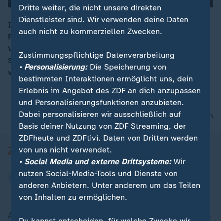
Dritte weiter, die nicht unsere direkten
Dienstleister sind. Wir verwenden deine Daten
Im Oktober startete in Vorarlberg ein zweijähriges
auch nicht zu kommerziellen Zwecken.
Pilotprojekt mit der kostenlosen Bereitstellung von
00:16
Verhütungsmitteln inklusive Beratung für 3500 Frauen.
Zustimmungspflichtige Datenverarbeitung
Studien zeigen, dass 36,6% der Frauen anders
• Personalisierung:
Die Speicherung von
verhüten würden, wenn es kostenlos wären.
bestimmten Interaktionen ermöglicht uns, dein
Erlebnis im Angebot des ZDF an dich anzupassen
und Personalisierungsfunktionen anzubieten.
Dabei personalisieren wir ausschließlich auf
nach oben
Basis deiner Nutzung von ZDF Streaming, der
ZDFheute und ZDFtivi. Daten von Dritten werden
von uns nicht verwendet.
• Social Media und externe Drittsysteme:
Wir
nutzen Social-Media-Tools und Dienste von
anderen Anbietern. Unter anderem um das Teilen
von Inhalten zu ermöglichen.
Aktuell bei ZDFheute
Du kannst entscheiden, für welche Zwecke wir