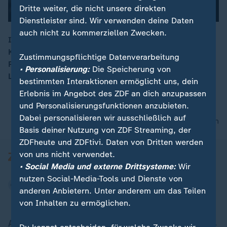
Dritte weiter, die nicht unsere direkten
Dienstleister sind. Wir verwenden deine Daten
auch nicht zu kommerziellen Zwecken.
Immer mehr junge Ukrainer fliehen vor dem
Kriegsdienst. Für die Armee stellt das ein großes
00:15
Zustimmungspflichtige Datenverarbeitung
Problem dar. Für die Männer ist es eine Frage von
• Personalisierung:
Die Speicherung von
Leben und Tod.
bestimmten Interaktionen ermöglicht uns, dein
Erlebnis im Angebot des ZDF an dich anzupassen
und Personalisierungsfunktionen anzubieten.
Dabei personalisieren wir ausschließlich auf
nach oben
Basis deiner Nutzung von ZDF Streaming, der
ZDFheute und ZDFtivi. Daten von Dritten werden
von uns nicht verwendet.
• Social Media und externe Drittsysteme:
Wir
nutzen Social-Media-Tools und Dienste von
anderen Anbietern. Unter anderem um das Teilen
von Inhalten zu ermöglichen.
Aktuell bei ZDFheute