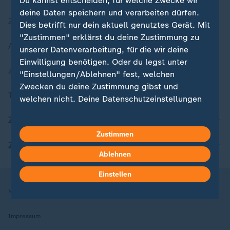
Du kannst entscheiden, für welche Zwecke wir
deine Daten speichern und verarbeiten dürfen.
Zuletzt veröffentlicht
Dies betrifft nur dein aktuell genutztes Gerät. Mit
"Zustimmen" erklärst du deine Zustimmung zu
Aktuelle Sendungs-Videos
unserer Datenverarbeitung, für die wir deine
Einwilligung benötigen. Oder du legst unter
ZDFheute Stories
"Einstellungen/Ablehnen" fest, welchen
Zwecken du deine Zustimmung gibst und
Themen im Überblick
welchen nicht. Deine Datenschutzeinstellungen
kannst du jederzeit mit Wirkung für die Zukunft
ZDFheute Update
in deinen Einstellungen widerrufen oder ändern.
Zustimmen
ZDFheute Apps
Hier findest du das Impressum.
Ablehnen
Weitere Informationen findest du in unserer
Datenschutzerklärung.
Einstellen
Nutzungsbedingungen
Datenschutz
Datenschutzeinstellungen
Impressum