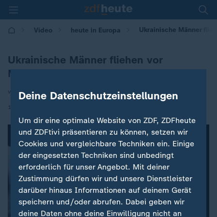
Ukrainische Männer flieh
Video
heute in Europa
Ukrainische Männer fliehen vor
Militärdienst
von Alica Jung
Deine Datenschutzeinstellungen
|
13.01.2026 | 16:00
Um dir eine optimale Website von ZDF, ZDFheute
und ZDFtivi präsentieren zu können, setzen wir
Cookies und vergleichbare Techniken ein. Einige
der eingesetzten Techniken sind unbedingt
erforderlich für unser Angebot. Mit deiner
Zustimmung dürfen wir und unsere Dienstleister
darüber hinaus Informationen auf deinem Gerät
speichern und/oder abrufen. Dabei geben wir
deine Daten ohne deine Einwilligung nicht an