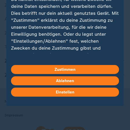
Zuletzt veröffentlicht
deine Daten speichern und verarbeiten dürfen.
Dies betrifft nur dein aktuell genutztes Gerät. Mit
Aktuelle Sendungs-Videos
"Zustimmen" erklärst du deine Zustimmung zu
unserer Datenverarbeitung, für die wir deine
ZDFheute Stories
Einwilligung benötigen. Oder du legst unter
"Einstellungen/Ablehnen" fest, welchen
Themen im Überblick
Zwecken du deine Zustimmung gibst und
welchen nicht. Deine Datenschutzeinstellungen
ZDFheute Update
kannst du jederzeit mit Wirkung für die Zukunft
in deinen Einstellungen widerrufen oder ändern.
Zustimmen
ZDFheute Apps
Ablehnen
Hier findest du das Impressum.
Weitere Informationen findest du in unserer
Einstellen
Datenschutzerklärung.
Nutzungsbedingungen
Datenschutz
Datenschutzeinstellungen
Impressum