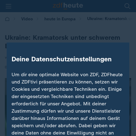
Ukraine: Kramatorsk un
Video
heute in Europa
Ukraine: Kramatorsk unter schwerem
Beschuss
Deine Datenschutzeinstellungen
von Carsten Thurau
|
03.07.2026 | 16:00
Um dir eine optimale Website von ZDF, ZDFheute
und ZDFtivi präsentieren zu können, setzen wir
Cookies und vergleichbare Techniken ein. Einige
der eingesetzten Techniken sind unbedingt
erforderlich für unser Angebot. Mit deiner
Zustimmung dürfen wir und unsere Dienstleister
darüber hinaus Informationen auf deinem Gerät
speichern und/oder abrufen. Dabei geben wir
deine Daten ohne deine Einwilligung nicht an