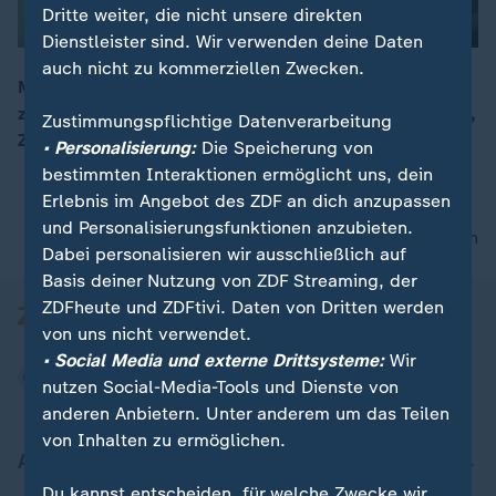
Dritte weiter, die nicht unsere direkten
Dienstleister sind. Wir verwenden deine Daten
auch nicht zu kommerziellen Zwecken.
Mit der russischen Frühjahrsoffensive nehmen Angriffe
zu. Drohnen und Bomben treffen die Stadt fast täglich,
Zustimmungspflichtige Datenverarbeitung
00:16
Zivilisten leben in ständiger Gefahr.
• Personalisierung:
Die Speicherung von
bestimmten Interaktionen ermöglicht uns, dein
Erlebnis im Angebot des ZDF an dich anzupassen
und Personalisierungsfunktionen anzubieten.
nach oben
Dabei personalisieren wir ausschließlich auf
Basis deiner Nutzung von ZDF Streaming, der
ZDFheute und ZDFtivi. Daten von Dritten werden
von uns nicht verwendet.
• Social Media und externe Drittsysteme:
Wir
nutzen Social-Media-Tools und Dienste von
anderen Anbietern. Unter anderem um das Teilen
von Inhalten zu ermöglichen.
Aktuell bei ZDFheute
Du kannst entscheiden, für welche Zwecke wir