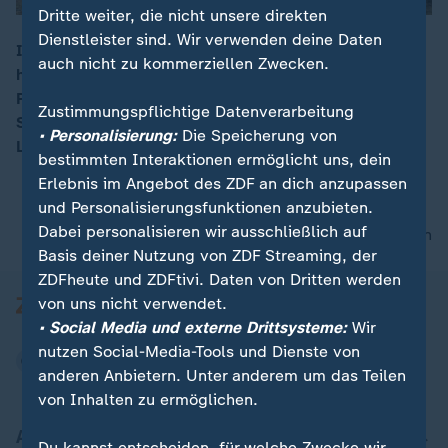
Dritte weiter, die nicht unsere direkten
Dienstleister sind. Wir verwenden deine Daten
In türkischen Lebensmitteln sind laut Greenpeace
auch nicht zu kommerziellen Zwecken.
häufig Pestizidrückstände. Ein Drittel der getesteten
00:16
Produkte enthielten mehr gesundheitsschädliche
Zustimmungspflichtige Datenverarbeitung
Stoffe als erlaubt. Die EU weist Importe dieser
• Personalisierung:
Die Speicherung von
Lebensmittel immer wieder zurück.
bestimmten Interaktionen ermöglicht uns, dein
Erlebnis im Angebot des ZDF an dich anzupassen
und Personalisierungsfunktionen anzubieten.
Dabei personalisieren wir ausschließlich auf
nach oben
Basis deiner Nutzung von ZDF Streaming, der
ZDFheute und ZDFtivi. Daten von Dritten werden
von uns nicht verwendet.
• Social Media und externe Drittsysteme:
Wir
nutzen Social-Media-Tools und Dienste von
anderen Anbietern. Unter anderem um das Teilen
von Inhalten zu ermöglichen.
Aktuell bei ZDFheute
Du kannst entscheiden, für welche Zwecke wir