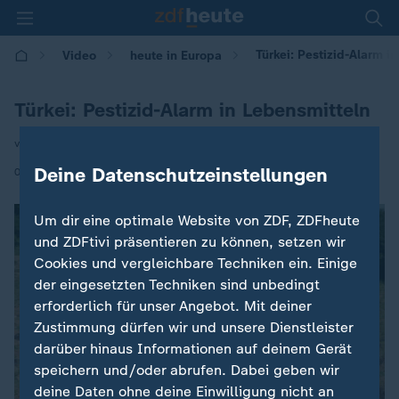
Türkei: Pestizid-Alarm i
Video
heute in Europa
Türkei: Pestizid-Alarm in Lebensmitteln
von Phoebe Gaa
|
Deine Datenschutzeinstellungen
09.07.2025 | 16:00
Um dir eine optimale Website von ZDF, ZDFheute
und ZDFtivi präsentieren zu können, setzen wir
Cookies und vergleichbare Techniken ein. Einige
der eingesetzten Techniken sind unbedingt
erforderlich für unser Angebot. Mit deiner
Zustimmung dürfen wir und unsere Dienstleister
darüber hinaus Informationen auf deinem Gerät
speichern und/oder abrufen. Dabei geben wir
deine Daten ohne deine Einwilligung nicht an