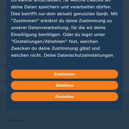
deine Daten speichern und verarbeiten dürfen.
Zuletzt veröffentlicht
Dies betrifft nur dein aktuell genutztes Gerät. Mit
"Zustimmen" erklärst du deine Zustimmung zu
Aktuelle Sendungs-Videos
unserer Datenverarbeitung, für die wir deine
Einwilligung benötigen. Oder du legst unter
ZDFheute Stories
"Einstellungen/Ablehnen" fest, welchen
Zwecken du deine Zustimmung gibst und
Themen im Überblick
welchen nicht. Deine Datenschutzeinstellungen
kannst du jederzeit mit Wirkung für die Zukunft
ZDFheute Update
in deinen Einstellungen widerrufen oder ändern.
Zustimmen
ZDFheute Apps
Hier findest du das Impressum.
Ablehnen
Weitere Informationen findest du in unserer
Datenschutzerklärung.
Einstellen
Nutzungsbedingungen
Datenschutz
Datenschutzeinstellungen
Impressum