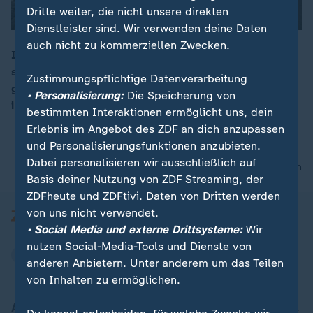
Dritte weiter, die nicht unsere direkten
Dienstleister sind. Wir verwenden deine Daten
auch nicht zu kommerziellen Zwecken.
Im Süden Frankreichs wütet ein Waldbrand an der
spanischen Grenze. 800 Feuerwehrleute kämpfen
00:16
Zustimmungspflichtige Datenverarbeitung
gegen die Flammen. Über 10.000 Menschen mussten
• Personalisierung:
Die Speicherung von
ihre Häuser verlassen, Tausende Hektar brannten ab.
bestimmten Interaktionen ermöglicht uns, dein
Erlebnis im Angebot des ZDF an dich anzupassen
und Personalisierungsfunktionen anzubieten.
Dabei personalisieren wir ausschließlich auf
nach oben
Basis deiner Nutzung von ZDF Streaming, der
ZDFheute und ZDFtivi. Daten von Dritten werden
von uns nicht verwendet.
• Social Media und externe Drittsysteme:
Wir
nutzen Social-Media-Tools und Dienste von
anderen Anbietern. Unter anderem um das Teilen
von Inhalten zu ermöglichen.
Aktuell bei ZDFheute