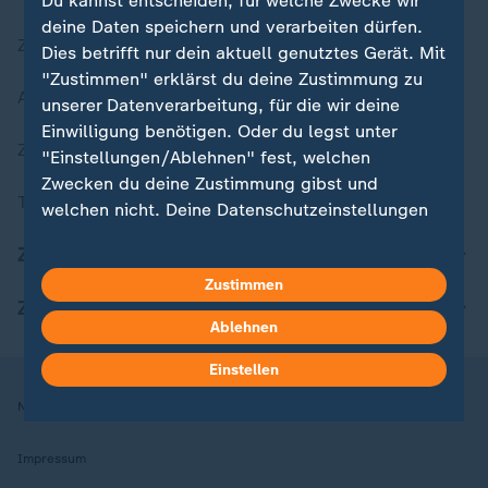
Du kannst entscheiden, für welche Zwecke wir
deine Daten speichern und verarbeiten dürfen.
Zuletzt veröffentlicht
Dies betrifft nur dein aktuell genutztes Gerät. Mit
"Zustimmen" erklärst du deine Zustimmung zu
Aktuelle Sendungs-Videos
unserer Datenverarbeitung, für die wir deine
Einwilligung benötigen. Oder du legst unter
ZDFheute Stories
"Einstellungen/Ablehnen" fest, welchen
Zwecken du deine Zustimmung gibst und
Themen im Überblick
welchen nicht. Deine Datenschutzeinstellungen
kannst du jederzeit mit Wirkung für die Zukunft
ZDFheute Update
in deinen Einstellungen widerrufen oder ändern.
Zustimmen
ZDFheute Apps
Hier findest du das Impressum.
Ablehnen
Weitere Informationen findest du in unserer
Datenschutzerklärung.
Einstellen
Nutzungsbedingungen
Datenschutz
Datenschutzeinstellungen
Impressum