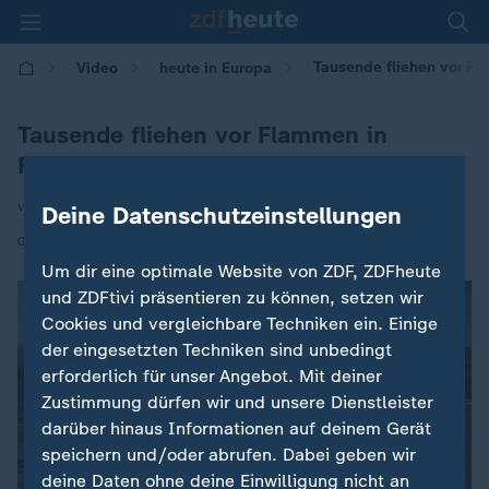
Tausende fliehen vor Fl
Video
heute in Europa
Tausende fliehen vor Flammen in
Frankreich
von Anne Arend
Deine Datenschutzeinstellungen
|
09.07.2026 | 16:00
Um dir eine optimale Website von ZDF, ZDFheute
und ZDFtivi präsentieren zu können, setzen wir
Cookies und vergleichbare Techniken ein. Einige
der eingesetzten Techniken sind unbedingt
erforderlich für unser Angebot. Mit deiner
Zustimmung dürfen wir und unsere Dienstleister
darüber hinaus Informationen auf deinem Gerät
speichern und/oder abrufen. Dabei geben wir
deine Daten ohne deine Einwilligung nicht an