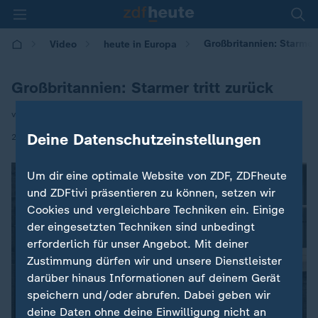
Großbritannien: Starmer 
Video
heute in Europa
Großbritannien: Starmer tritt zurück
von Britta Jäger & Wolf-Christian Ulrich
|
Deine Datenschutzeinstellungen
22.06.2026 | 16:00
Um dir eine optimale Website von ZDF, ZDFheute
und ZDFtivi präsentieren zu können, setzen wir
Cookies und vergleichbare Techniken ein. Einige
der eingesetzten Techniken sind unbedingt
erforderlich für unser Angebot. Mit deiner
Zustimmung dürfen wir und unsere Dienstleister
darüber hinaus Informationen auf deinem Gerät
speichern und/oder abrufen. Dabei geben wir
deine Daten ohne deine Einwilligung nicht an