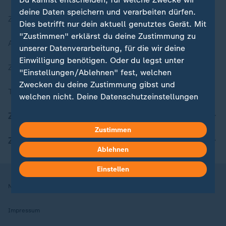
deine Daten speichern und verarbeiten dürfen.
Zuletzt veröffentlicht
Dies betrifft nur dein aktuell genutztes Gerät. Mit
"Zustimmen" erklärst du deine Zustimmung zu
Aktuelle Sendungs-Videos
unserer Datenverarbeitung, für die wir deine
Einwilligung benötigen. Oder du legst unter
ZDFheute Stories
"Einstellungen/Ablehnen" fest, welchen
Zwecken du deine Zustimmung gibst und
Themen im Überblick
welchen nicht. Deine Datenschutzeinstellungen
kannst du jederzeit mit Wirkung für die Zukunft
ZDFheute Update
in deinen Einstellungen widerrufen oder ändern.
Zustimmen
ZDFheute Apps
Hier findest du das Impressum.
Ablehnen
Weitere Informationen findest du in unserer
Datenschutzerklärung.
Einstellen
Nutzungsbedingungen
Datenschutz
Datenschutzeinstellungen
Impressum