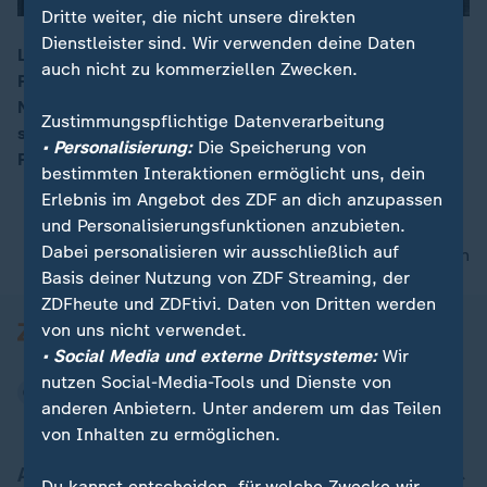
Dritte weiter, die nicht unsere direkten
Dienstleister sind. Wir verwenden deine Daten
Labour-Chef Keir Starmer kündigt seinen Rücktritt als
auch nicht zu kommerziellen Zwecken.
Parteivorsitzender an, bleibt aber Premier, bis ein
00:15
Nachfolger feststeht. Nach zwei Jahren im Amt
Zustimmungspflichtige Datenverarbeitung
schwächten zuletzt schlechte Umfragewerte seine
• Personalisierung:
Die Speicherung von
Position.
bestimmten Interaktionen ermöglicht uns, dein
Erlebnis im Angebot des ZDF an dich anzupassen
und Personalisierungsfunktionen anzubieten.
Dabei personalisieren wir ausschließlich auf
nach oben
Basis deiner Nutzung von ZDF Streaming, der
ZDFheute und ZDFtivi. Daten von Dritten werden
von uns nicht verwendet.
• Social Media und externe Drittsysteme:
Wir
nutzen Social-Media-Tools und Dienste von
anderen Anbietern. Unter anderem um das Teilen
von Inhalten zu ermöglichen.
Aktuell bei ZDFheute
Du kannst entscheiden, für welche Zwecke wir