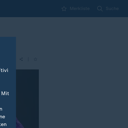
Merkliste
Suche
|
| 16:00
tivi
 Mit
n
ine
ten