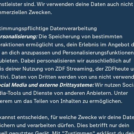
nstleister sind. Wir verwenden deine Daten auch nicht
merziellen Zwecken.
timmungspflichtige Datenverarbeitung
ersonalisierung:
Die Speicherung von bestimmten
eraktionen ermöglicht uns, dein Erlebnis im Angebot 
 an dich anzupassen und Personalisierungsfunktionen
ubieten. Dabei personalisieren wir ausschließlich auf
is deiner Nutzung von ZDF Streaming, der ZDFheute 
o“ in Bratislava ist die erste europäische Mittelschule
tivi. Daten von Dritten werden von uns nicht verwend
ligenz konzentriert. Das Ziel: die Auswanderung von F
ocial Media und externe Drittsysteme:
Wir nutzen Soci
ia-Tools und Dienste von anderen Anbietern. Unter
erem um das Teilen von Inhalten zu ermöglichen.
kannst entscheiden, für welche Zwecke wir deine Dat
ichern und verarbeiten dürfen. Dies betrifft nur dein
uell genutztes Gerät. Mit "Zustimmen" erklärst du dei