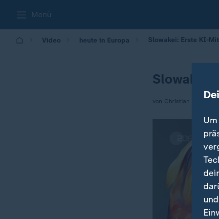
Menü
Slowakei: Erste KI-Mi
Video
heute in Europa
Slowakei: 
De
von Christian von Rech
Um 
prä
ver
Tec
dei
dar
und
Ein