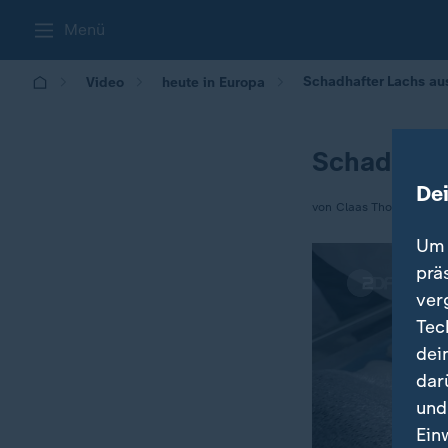
Menü
Schadhafter Lachs a
Video
heute in Europa
Schadhaft
De
von Claas Thomsen
Um 
prä
ver
Tec
dei
dar
und
Ein