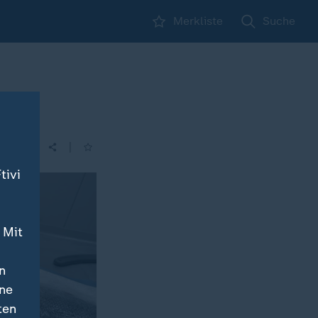
Merkliste
Suche
|
| 16:00
tivi
 Mit
n
ine
ten