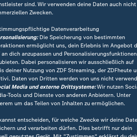
nstleister sind. Wir verwenden deine Daten auch nicht
merziellen Zwecken.
timmungspflichtige Datenverarbeitung
ersonalisierung:
Die Speicherung von bestimmten
eraktionen ermöglicht uns, dein Erlebnis im Angebot 
 an dich anzupassen und Personalisierungsfunktionen
ubieten. Dabei personalisieren wir ausschließlich auf
is deiner Nutzung von ZDF Streaming, der ZDFheute 
Lachsindustrie ist schon lange in der Kritik. Nun hat 
tivi. Daten von Dritten werden von uns nicht verwend
NRK aufgedeckt, dass Lachs mit beschädigter Haut a
ocial Media und externe Drittsysteme:
Wir nutzen Soci
d geliefert wurde.
ia-Tools und Dienste von anderen Anbietern. Unter
erem um das Teilen von Inhalten zu ermöglichen.
kannst entscheiden, für welche Zwecke wir deine Dat
ichern und verarbeiten dürfen. Dies betrifft nur dein
uell genutztes Gerät. Mit "Zustimmen" erklärst du dei