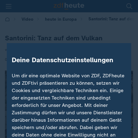
Santorini: Tanz auf dem 
Video
heute in Europa
Santorini: Tanz auf dem Vulkan
von Andreas Postel
Deine Datenschutzeinstellungen
|
04.06.2025 | 16:00
Um dir eine optimale Website von ZDF, ZDFheute
und ZDFtivi präsentieren zu können, setzen wir
Cookies und vergleichbare Techniken ein. Einige
der eingesetzten Techniken sind unbedingt
erforderlich für unser Angebot. Mit deiner
Zustimmung dürfen wir und unsere Dienstleister
darüber hinaus Informationen auf deinem Gerät
speichern und/oder abrufen. Dabei geben wir
deine Daten ohne deine Einwilligung nicht an