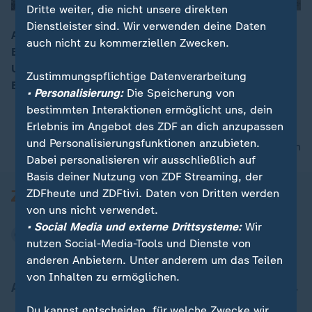
Dritte weiter, die nicht unsere direkten
Dienstleister sind. Wir verwenden deine Daten
Auf der griechischen Ferieninsel Santorini bebt die
auch nicht zu kommerziellen Zwecken.
Erde. Wie groß ist die Gefahr für das beliebte
00:16
Urlaubsgebiet und dessen Bewohnerinnen und
Zustimmungspflichtige Datenverarbeitung
Bewohner?
• Personalisierung:
Die Speicherung von
bestimmten Interaktionen ermöglicht uns, dein
Erlebnis im Angebot des ZDF an dich anzupassen
und Personalisierungsfunktionen anzubieten.
nach oben
Dabei personalisieren wir ausschließlich auf
Basis deiner Nutzung von ZDF Streaming, der
ZDFheute und ZDFtivi. Daten von Dritten werden
von uns nicht verwendet.
• Social Media und externe Drittsysteme:
Wir
nutzen Social-Media-Tools und Dienste von
anderen Anbietern. Unter anderem um das Teilen
von Inhalten zu ermöglichen.
Aktuell bei ZDFheute
Du kannst entscheiden, für welche Zwecke wir