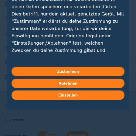
Zuletzt veröffentlicht
deine Daten speichern und verarbeiten dürfen.
Dies betrifft nur dein aktuell genutztes Gerät. Mit
Aktuelle Sendungs-Videos
"Zustimmen" erklärst du deine Zustimmung zu
unserer Datenverarbeitung, für die wir deine
ZDFheute Stories
Einwilligung benötigen. Oder du legst unter
"Einstellungen/Ablehnen" fest, welchen
Themen im Überblick
Zwecken du deine Zustimmung gibst und
welchen nicht. Deine Datenschutzeinstellungen
ZDFheute Update
kannst du jederzeit mit Wirkung für die Zukunft
Zustimmen
in deinen Einstellungen widerrufen oder ändern.
ZDFheute Apps
Ablehnen
Hier findest du das Impressum.
Weitere Informationen findest du in unserer
Einstellen
Datenschutzerklärung.
Nutzungsbedingungen
Datenschutz
Datenschutzeinstellungen
Impressum