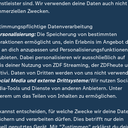
nstleister sind. Wir verwenden deine Daten auch nicht
merziellen Zwecken.
timmungspflichtige Datenverarbeitung
ersonalisierung:
Die Speicherung von bestimmten
eraktionen ermöglicht uns, dein Erlebnis im Angebot 
 an dich anzupassen und Personalisierungsfunktionen
ubieten. Dabei personalisieren wir ausschließlich auf
is deiner Nutzung von ZDF Streaming, der ZDFheute 
rprogramm für die Umwelt gibt Wien 50 % dazu, dami
tivi. Daten von Dritten werden von uns nicht verwend
Lieblingsgegenstände zu reparieren und so Müll zu ve
ocial Media und externe Drittsysteme:
Wir nutzen Soci
ia-Tools und Dienste von anderen Anbietern. Unter
erem um das Teilen von Inhalten zu ermöglichen.
kannst entscheiden, für welche Zwecke wir deine Dat
ichern und verarbeiten dürfen. Dies betrifft nur dein
uell genutztes Gerät. Mit "Zustimmen" erklärst du dei