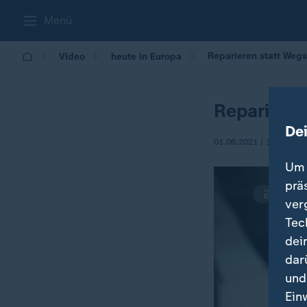
Menü
Reparieren statt Weg
Video
heute in Europa
Repariere
De
01.06.2021 | 16:00
Um 
prä
ver
Tec
dei
dar
und
Ein