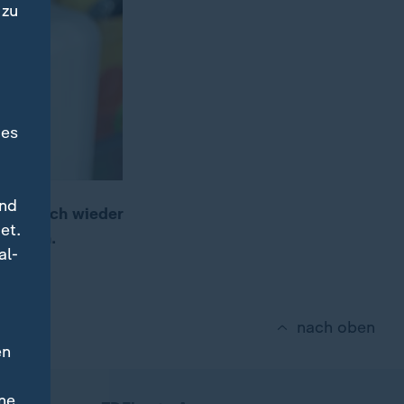
 zu
des
und
t es sich wieder
et.
rmeiden.
al-
nach oben
en
ne