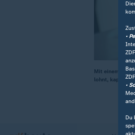
Die
kom
Zus
• P
Int
ZDF
anz
Bas
Mit einem Förde
ZDF
lohnt, kaputte 
00:17
02:06
• S
Med
and
Du 
spe
akt