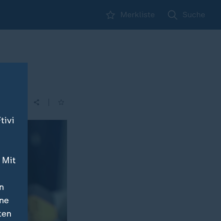
Merkliste
Suche
|
tivi
 Mit
n
ine
ten