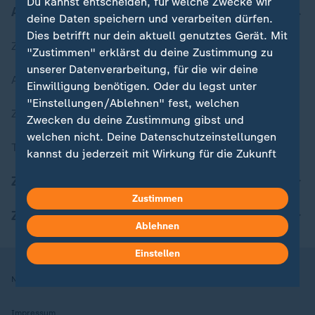
Du kannst entscheiden, für welche Zwecke wir
Aktuell bei ZDFheute
deine Daten speichern und verarbeiten dürfen.
Dies betrifft nur dein aktuell genutztes Gerät. Mit
Zuletzt veröffentlicht
"Zustimmen" erklärst du deine Zustimmung zu
unserer Datenverarbeitung, für die wir deine
Aktuelle Sendungs-Videos
Einwilligung benötigen. Oder du legst unter
"Einstellungen/Ablehnen" fest, welchen
ZDFheute Stories
Zwecken du deine Zustimmung gibst und
welchen nicht. Deine Datenschutzeinstellungen
Themen im Überblick
kannst du jederzeit mit Wirkung für die Zukunft
in deinen Einstellungen widerrufen oder ändern.
ZDFheute Update
Zustimmen
Hier findest du das Impressum.
ZDFheute Apps
Weitere Informationen findest du in unserer
Ablehnen
Datenschutzerklärung.
Einstellen
Nutzungsbedingungen
Datenschutz
Datenschutzeinstellungen
Impressum