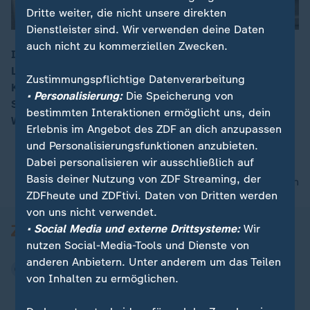
Dritte weiter, die nicht unsere direkten
Dienstleister sind. Wir verwenden deine Daten
auch nicht zu kommerziellen Zwecken.
In Ramallah gibt es kaum Perspektiven für junge
Leute. Die EU fördert einen Klub, der mit Sport und
00:15
Zustimmungspflichtige Datenverarbeitung
Kultur Hoffnung gibt, etwa durch eine
• Personalisierung:
Die Speicherung von
Sportveranstaltung für Jugendliche aus dem
bestimmten Interaktionen ermöglicht uns, dein
Westjordanland.
Erlebnis im Angebot des ZDF an dich anzupassen
und Personalisierungsfunktionen anzubieten.
Dabei personalisieren wir ausschließlich auf
Basis deiner Nutzung von ZDF Streaming, der
nach oben
ZDFheute und ZDFtivi. Daten von Dritten werden
von uns nicht verwendet.
• Social Media und externe Drittsysteme:
Wir
nutzen Social-Media-Tools und Dienste von
anderen Anbietern. Unter anderem um das Teilen
von Inhalten zu ermöglichen.