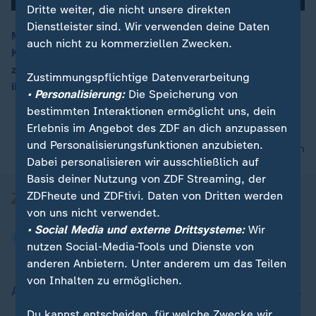
Dritte weiter, die nicht unsere direkten
Dienstleister sind. Wir verwenden deine Daten
Mini-Wäscheklammern, kleinste Möbel, winzige
auch nicht zu kommerziellen Zwecken.
Kleider: Bei der Dollhouse Festival Summer Show
00:15
zeigen und verkaufen über 130 Künstler aus aller Welt
Zustimmungspflichtige Datenverarbeitung
ihre Modellbauten. Höhepunkt: ein Wettbewerb.
• Personalisierung:
Die Speicherung von
bestimmten Interaktionen ermöglicht uns, dein
Erlebnis im Angebot des ZDF an dich anzupassen
und Personalisierungsfunktionen anzubieten.
nach oben
Dabei personalisieren wir ausschließlich auf
Basis deiner Nutzung von ZDF Streaming, der
ZDFheute und ZDFtivi. Daten von Dritten werden
von uns nicht verwendet.
• Social Media und externe Drittsysteme:
Wir
nutzen Social-Media-Tools und Dienste von
anderen Anbietern. Unter anderem um das Teilen
von Inhalten zu ermöglichen.
Aktuell bei ZDFheute
Du kannst entscheiden, für welche Zwecke wir