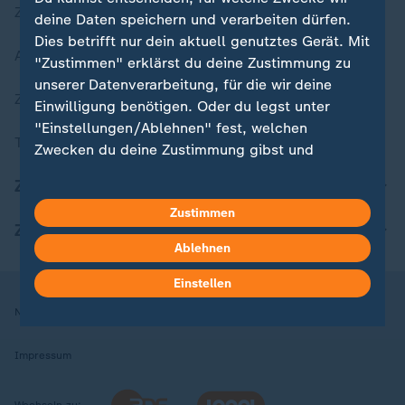
Zuletzt veröffentlicht
deine Daten speichern und verarbeiten dürfen.
Dies betrifft nur dein aktuell genutztes Gerät. Mit
Aktuelle Sendungs-Videos
"Zustimmen" erklärst du deine Zustimmung zu
unserer Datenverarbeitung, für die wir deine
ZDFheute Stories
Einwilligung benötigen. Oder du legst unter
"Einstellungen/Ablehnen" fest, welchen
Themen im Überblick
Zwecken du deine Zustimmung gibst und
welchen nicht. Deine Datenschutzeinstellungen
ZDFheute Update
kannst du jederzeit mit Wirkung für die Zukunft
Zustimmen
in deinen Einstellungen widerrufen oder ändern.
ZDFheute Apps
Ablehnen
Hier findest du das Impressum.
Weitere Informationen findest du in unserer
Einstellen
Datenschutzerklärung.
Nutzungsbedingungen
Datenschutz
Datenschutzeinstellungen
Impressum