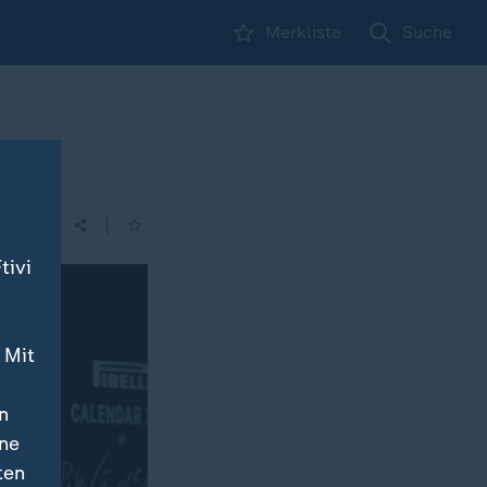
Merkliste
Suche
|
tivi
 Mit
n
ine
ten