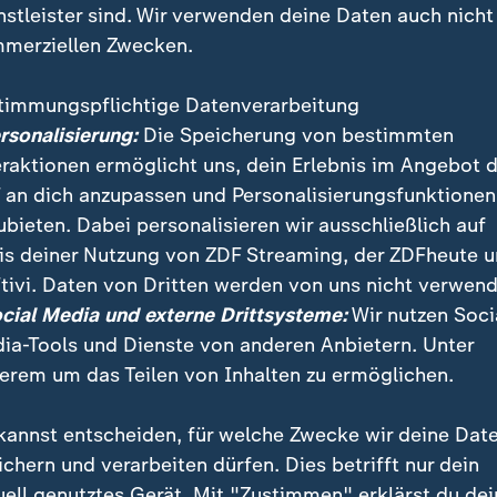
nstleister sind. Wir verwenden deine Daten auch nicht
merziellen Zwecken.
timmungspflichtige Datenverarbeitung
ersonalisierung:
Die Speicherung von bestimmten
eraktionen ermöglicht uns, dein Erlebnis im Angebot 
 an dich anzupassen und Personalisierungsfunktionen
ubieten. Dabei personalisieren wir ausschließlich auf
is deiner Nutzung von ZDF Streaming, der ZDFheute 
er Pirelli-Kalender bekannt für seine erotischen Fotogr
tivi. Daten von Dritten werden von uns nicht verwend
l der Star-Fotograf Peter Lindbergh dem „Terror von P
ocial Media und externe Drittsysteme:
Wir nutzen Soci
 Dafür fotografierte er zahlreiche Filmstars ganz natü
ia-Tools und Dienste von anderen Anbietern. Unter
erem um das Teilen von Inhalten zu ermöglichen.
kannst entscheiden, für welche Zwecke wir deine Dat
ichern und verarbeiten dürfen. Dies betrifft nur dein
uell genutztes Gerät. Mit "Zustimmen" erklärst du dei