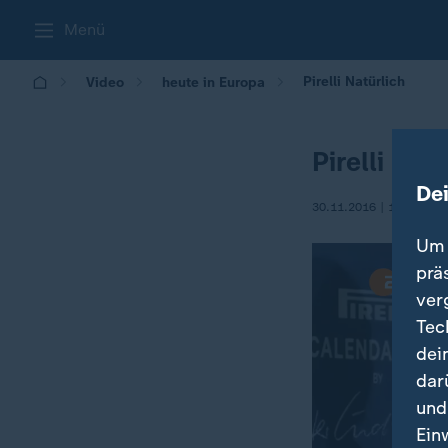
Menü
Pirelli Natürlich
Video
heute in Europa
Pirelli Nat
De
30.11.2016 | 16:00
Um 
prä
ver
Tec
dei
dar
und
Ein