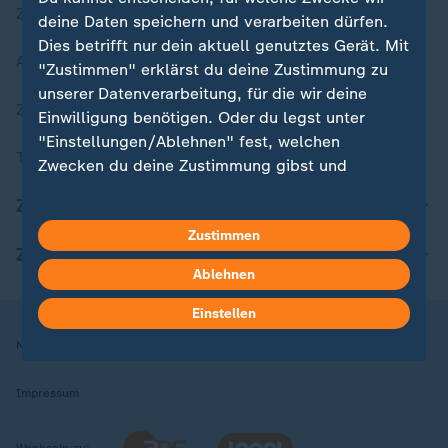
Zuletzt veröffentlicht
deine Daten speichern und verarbeiten dürfen.
Dies betrifft nur dein aktuell genutztes Gerät. Mit
Aktuelle Sendungs-Videos
"Zustimmen" erklärst du deine Zustimmung zu
unserer Datenverarbeitung, für die wir deine
ZDFheute Stories
Einwilligung benötigen. Oder du legst unter
"Einstellungen/Ablehnen" fest, welchen
Themen im Überblick
Zwecken du deine Zustimmung gibst und
welchen nicht. Deine Datenschutzeinstellungen
ZDFheute Update
kannst du jederzeit mit Wirkung für die Zukunft
Zustimmen
in deinen Einstellungen widerrufen oder ändern.
ZDFheute Apps
Ablehnen
Hier findest du das Impressum.
Weitere Informationen findest du in unserer
Einstellen
Datenschutzerklärung.
Nutzungsbedingungen
Datenschutz
Datenschutzeinstellungen
Impressum