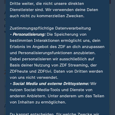
Dritte weiter, die nicht unsere direkten
Dienstleister sind. Wir verwenden deine Daten
Am Anfang seiner Amtszeit hatte Papst Leo XIV. sich
auch nicht zu kommerziellen Zwecken.
dem Zuhören gewidmet. Auf seiner Afrika-Reise
00:17
prangert er Machtgehabe und Kriegstreiberei an,
Zustimmungspflichtige Datenverarbeitung
wurde dafür von US-Präsident Trump attackiert.
• Personalisierung:
Die Speicherung von
bestimmten Interaktionen ermöglicht uns, dein
Erlebnis im Angebot des ZDF an dich anzupassen
und Personalisierungsfunktionen anzubieten.
nach oben
Dabei personalisieren wir ausschließlich auf
Basis deiner Nutzung von ZDF Streaming, der
ZDFheute und ZDFtivi. Daten von Dritten werden
von uns nicht verwendet.
• Social Media und externe Drittsysteme:
Wir
nutzen Social-Media-Tools und Dienste von
anderen Anbietern. Unter anderem um das Teilen
von Inhalten zu ermöglichen.
Aktuell bei ZDFheute
Du kannst entscheiden, für welche Zwecke wir